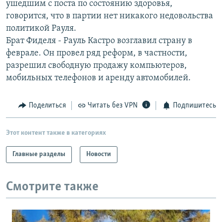
ушедшим с поста по состоянию здоровья,
РАСПИСАНИЕ ВЕЩАНИЯ
говорится, что в партии нет никакого недовольства
ПОДПИШИТЕСЬ НА РАССЫЛКУ
политикой Рауля.
Брат Фиделя - Рауль Кастро возглавил страну в
феврале. Он провел ряд реформ, в частности,
СОЦИАЛЬНЫЕ СЕТИ
разрешил свободную продажу компьютеров,
мобильных телефонов и аренду автомобилей.
Поделиться
Читать без VPN
Подпишитесь
Все сайты РСЕ/РС
Этот контент также в категориях
Главные разделы
Новости
Смотрите также