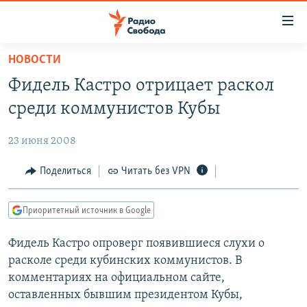
Ссылки
для
упрощенного
НОВОСТИ
ПРОГРАММЫ
доступа
Фидель Кастро отрицает раскол
ПОДКАСТЫ
Вернуться
среди коммунистов Кубы
к
АВТОРСКИЕ ПРОЕКТЫ
основному
23 июня 2008
ЦИТАТЫ СВОБОДЫ
содержанию
Вернутся
МНЕНИЯ
Поделиться
Читать без VPN
к
КУЛЬТУРА
главной
Приоритетный источник в Google
навигации
IDEL.РЕАЛИИ
Вернутся
Фидель Кастро опроверг появившиеся слухи о
КАВКАЗ.РЕАЛИИ
к
расколе среди кубинских коммунистов. В
СЕВЕР.РЕАЛИИ
поиску
комментариях на официальном сайте,
оставленных бывшим президентом Кубы,
СИБИРЬ.РЕАЛИИ