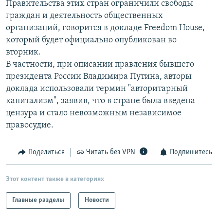
Правительства этих стран ограничили свободы
РАСПИСАНИЕ ВЕЩАНИЯ
граждан и деятельность общественных
ПОДПИШИТЕСЬ НА РАССЫЛКУ
организаций, говорится в докладе Freedom House,
который будет официально опубликован во
вторник.
СОЦИАЛЬНЫЕ СЕТИ
В частности, при описании правления бывшего
президента России Владимира Путина, авторы
доклада использовали термин "авторитарный
капитализм", заявив, что в стране была введена
цензура и стало невозможным независимое
Все сайты РСЕ/РС
правосудие.
Поделиться
Читать без VPN
Подпишитесь
Этот контент также в категориях
Главные разделы
Новости