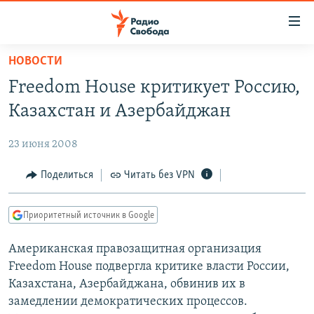
Ссылки
для
упрощенного
НОВОСТИ
ПРОГРАММЫ
доступа
Freedom House критикует Россию,
ПОДКАСТЫ
Вернуться
Казахстан и Азербайджан
к
АВТОРСКИЕ ПРОЕКТЫ
основному
23 июня 2008
ЦИТАТЫ СВОБОДЫ
содержанию
Вернутся
МНЕНИЯ
Поделиться
Читать без VPN
к
КУЛЬТУРА
главной
Приоритетный источник в Google
навигации
IDEL.РЕАЛИИ
Вернутся
Американская правозащитная организация
КАВКАЗ.РЕАЛИИ
к
Freedom House подвергла критике власти России,
СЕВЕР.РЕАЛИИ
поиску
Казахстана, Азербайджана, обвинив их в
замедлении демократических процессов.
СИБИРЬ.РЕАЛИИ