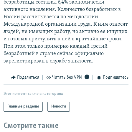
безработицы составил 6,4% экономически
РАСПИСАНИЕ ВЕЩАНИЯ
активного населения. Количество безработных в
ПОДПИШИТЕСЬ НА РАССЫЛКУ
России рассчитывается по методологии
Международной организации труда. К ним относят
людей, не имеющих работу, но активно ее ищущих
СОЦИАЛЬНЫЕ СЕТИ
и готовых приступить к ней в кратчайшие сроки.
При этом только примерно каждый третий
безработный в стране сейчас официально
зарегистрирован в службе занятости.
Все сайты РСЕ/РС
Поделиться
Читать без VPN
Подпишитесь
Этот контент также в категориях
Главные разделы
Новости
Смотрите также