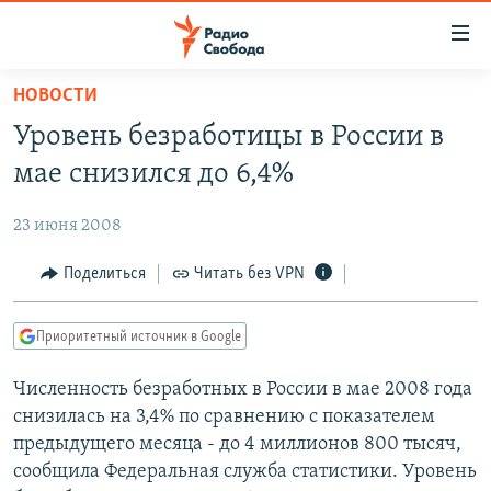
Ссылки
для
упрощенного
НОВОСТИ
ПРОГРАММЫ
доступа
Уровень безработицы в России в
ПОДКАСТЫ
Вернуться
мае снизился до 6,4%
к
АВТОРСКИЕ ПРОЕКТЫ
основному
23 июня 2008
ЦИТАТЫ СВОБОДЫ
содержанию
Вернутся
МНЕНИЯ
Поделиться
Читать без VPN
к
КУЛЬТУРА
главной
Приоритетный источник в Google
навигации
IDEL.РЕАЛИИ
Вернутся
Численность безработных в России в мае 2008 года
КАВКАЗ.РЕАЛИИ
к
снизилась на 3,4% по сравнению с показателем
СЕВЕР.РЕАЛИИ
поиску
предыдущего месяца - до 4 миллионов 800 тысяч,
сообщила Федеральная служба статистики. Уровень
СИБИРЬ.РЕАЛИИ