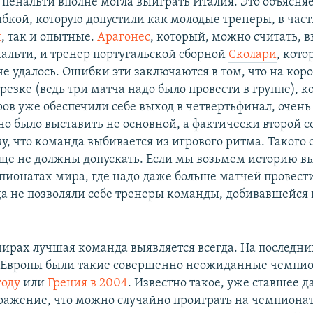
 пенальти вполне могла выиграть Италия. Это объясня
бкой, которую допустили как молодые тренеры, в час
ч
, так и опытные.
Арагонес
, который, можно считать, 
нальти, и тренер португальской сборной
Сколари
, кото
не удалось. Ошибки эти заключаются в том, что на кор
езке (ведь три матча надо было провести в группе), 
ров уже обеспечили себе выход в четвертьфинал, очень
о было выставить не основной, а фактически второй со
у, что команда выбивается из игрового ритма. Такого
ще не должны допускать. Если мы возьмем историю в
пионатах мира, где надо даже больше матчей провести
да не позволяли себе тренеры команды, добивавшейся 
нирах лучшая команда выявляется всегда. На последни
 Европы были такие совершенно неожиданные чемпио
году
или
Греция в 2004
. Известно такое, уже ставшее 
ажение, что можно случайно проиграть на чемпиона