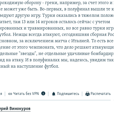
роходимую оборону - греки, например, за счет этого и
 не может уже быть. Во-первых, в полуфинал вышли те 
ведуют другую игру. Турки оказались в тяжелом полож
атает, там 13 или 14 игроков осталось сейчас с учетом
рованных и травмированных, но все равно турки игр
тбол. Немцы всегда атакуют, сегодняшняя сборная Рос
сновном, за исключением матча с Италией. То есть вс
ение от этого чемпионата, что дело решают атакующи
тдельные "звезды", не отдельные удачливые бомбардир
нд на атаку. И в полуфиналах мы, надеюсь, увидим та
ный на наступление футбол.
ся
Читать без VPN
Подпишитесь
Распечатать
ерий Винокуров