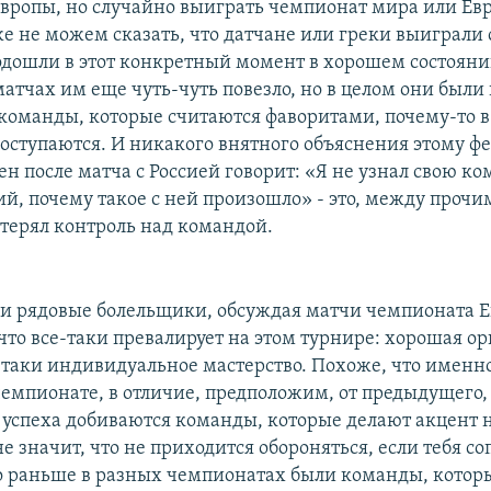
вропы, но случайно выиграть чемпионат мира или Евр
е не можем сказать, что датчане или греки выиграли 
одошли в этот конкретный момент в хорошем состоянии
атчах им еще чуть-чуть повезло, но в целом они были 
т команды, которые считаются фаворитами, почему-то 
 оступаются. И никакого внятного объяснения этому ф
ен после матча с Россией говорит: «Я не узнал свою ко
й, почему такое с ней произошло» - это, между прочим
отерял контроль над командой.
и рядовые болельщики, обсуждая матчи чемпионата Е
 что все-таки превалирует на этом турнире: хорошая о
-таки индивидуальное мастерство. Похоже, что именно
емпионате, в отличие, предположим, от предыдущего,
 успеха добиваются команды, которые делают акцент н
не значит, что не приходится обороняться, если тебя с
Но раньше в разных чемпионатах были команды, котор