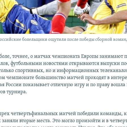
ссийские болельщики ощутили после победы сборной коман
тболе, точнее, о матчах чемпионата Европы занимают 
алов, футбольными новостями открываются выпуски п
 только спортивных, но и информационных телеканалов.
ом чемпионате большинство матчей проходят в инте
ая России показывает отличную игру и по праву вошла 
ов турнира.
тырех четвертьфинальных матчей победили команды, к
 заняли вторые места. Это могло произойти и в четвер