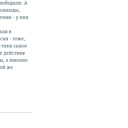
 победили. А
команды,
ении - у них
али в
сия - тоже,
е-таки самое
е действия
ы, а именно
кой же