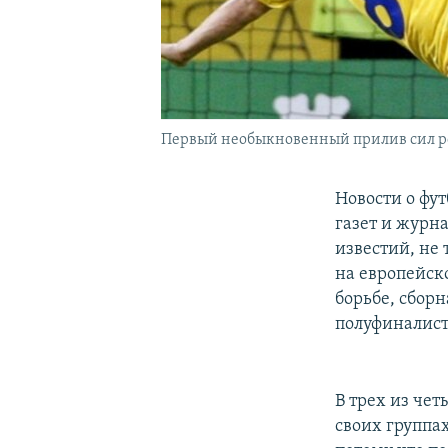
Первый необыкновенный прилив сил ро
Новости о фу
газет и журн
известий, не
на европейск
борьбе, сборн
полуфиналист
В трех из че
своих группах