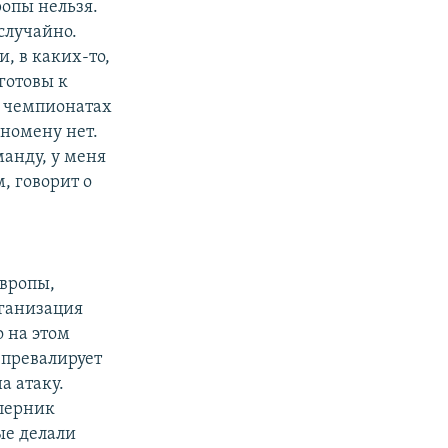
опы нельзя.
случайно.
, в каких-то,
готовы к
в чемпионатах
еномену нет.
манду, у меня
, говорит о
вропы,
рганизация
 на этом
 превалирует
а атаку.
оперник
ые делали