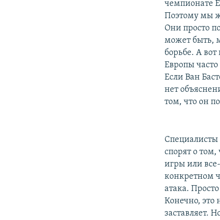
чемпионате Е
Поэтому мы ж
Они просто п
может быть, м
борьбе. А во
Европы часто
Если Ван Баст
нет объяснени
том, что он п
Специалисты 
спорят о том,
игры или все
конкретном ч
атака. Просто
Конечно, это 
заставляет. 