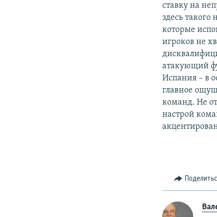
ставку на неп
здесь такого
которые испо
игроков не хв
дисквалифици
атакующий фу
Испания – в о
главное ощущ
команд. Не о
настрой кома
акцентирован
Поделить
Вал