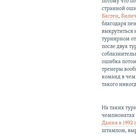
потому что по
странной оши
Бастен
,
Били
благодаря пе
выкрутиться 
турнирном отр
после двух ту
соблазнительн
ошибка потом
тренеры вооб
команд в чем
такого никог
На таких тур
чемпионатах
Дания в 1992 
штампом, выр