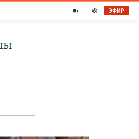
ЭФИР
пы