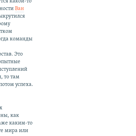
ется какой-то
тности
Ван
выкрутился
рому
отком
когда команды
став. Это
 опытные
ыступлений
, то там
потом успеха.
х
ны, как
даже каким-то
те мира или