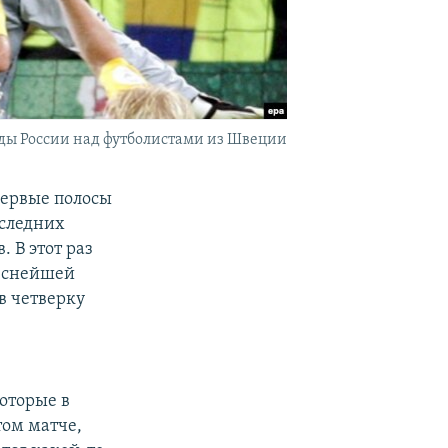
ды России над футболистами из Швеции
первые полосы
оследних
 В этот раз
реснейшей
в четверку
оторые в
том матче,