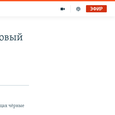
ЭФИР
новый
ицах чёрные