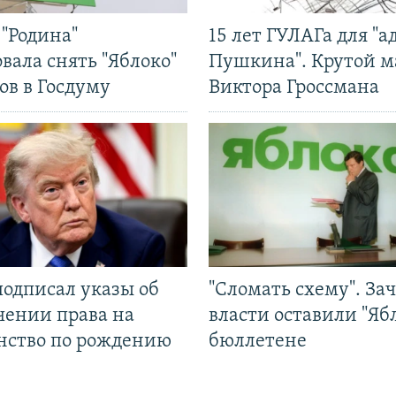
"Родина"
15 лет ГУЛАГа для "а
вала снять "Яблоко"
Пушкина". Крутой 
ов в Госдуму
Виктора Гроссмана
подписал указы об
"Сломать схему". За
чении права на
власти оставили "Ябл
нство по рождению
бюллетене