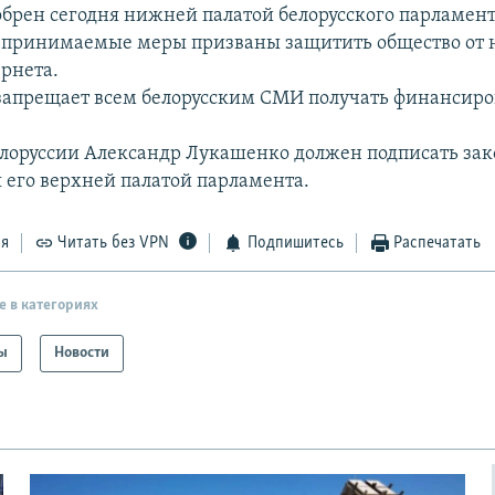
обрен сегодня нижней палатой белорусского парламент
о принимаемые меры призваны защитить общество от 
рнета.
запрещает всем белорусским СМИ получать финансиро
лоруссии Александр Лукашенко должен подписать зако
 его верхней палатой парламента.
ся
Читать без VPN
Подпишитесь
Распечатать
е в категориях
ы
Новости