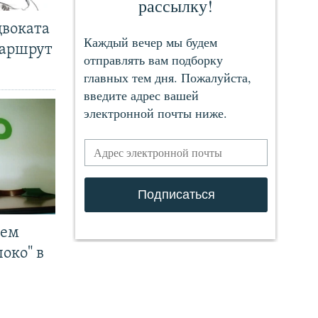
двоката
маршрут
чем
око" в