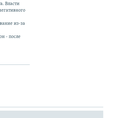
а. Власти
негативного
вание из-за
н - после