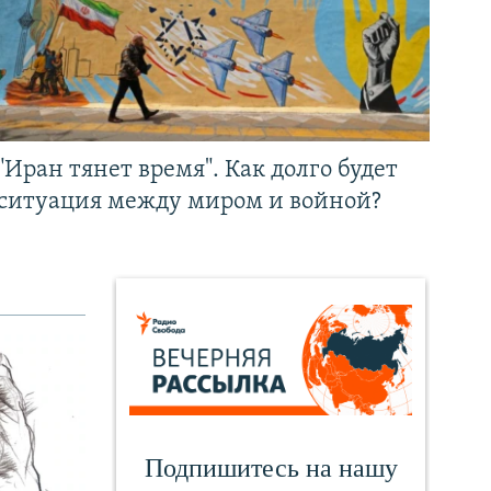
"Иран тянет время". Как долго будет
ситуация между миром и войной?