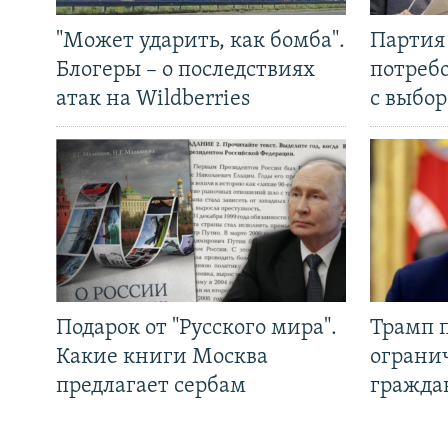
"Может ударить, как бомба".
Партия 
Блогеры – о последствиях
потребо
атак на Wildberries
с выбор
Подарок от "Русского мира".
Трамп 
Какие книги Москва
ограни
предлагает сербам
гражда