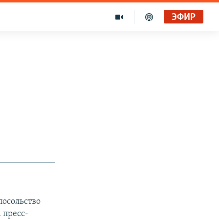
ЭФИР
посольство
 пресс-