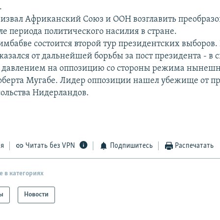
.
извал Африканский Союз и ООН возглавить преобразо
ле периода политического насилия в стране.
Зимбабве состоится второй тур президентских выборов.
азался от дальнейшей борьбы за пост президента - в с
 давлением на оппозицию со стороны режима нынешн
оберта Мугабе. Лидер оппозиции нашел убежище от п
сольства Нидерландов.
ся
Читать без VPN
Подпишитесь
Распечатать
е в категориях
ы
Новости