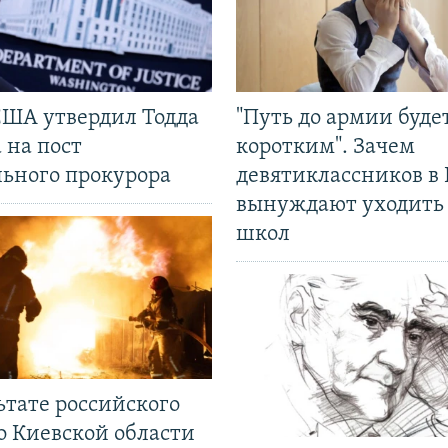
США утвердил Тодда
"Путь до армии буде
 на пост
коротким". Зачем
льного прокурора
девятиклассников в 
вынуждают уходить
школ
ьтате российского
о Киевской области