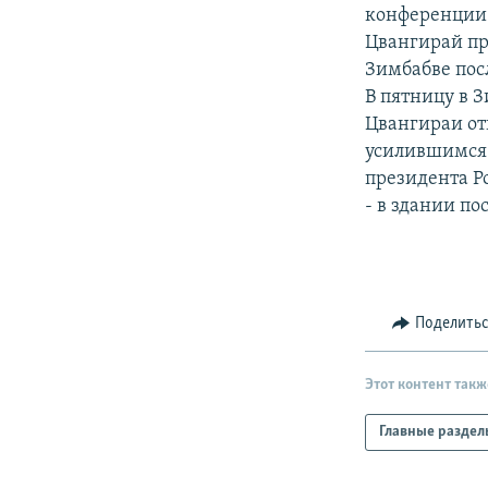
РАСПИСАНИЕ ВЕЩАНИЯ
конференции
ПОДПИШИТЕСЬ НА РАССЫЛКУ
Цвангирай пр
Зимбабве пос
В пятницу в 
Цвангираи отк
усилившимся
президента Р
- в здании по
Поделить
Этот контент такж
Главные раздел