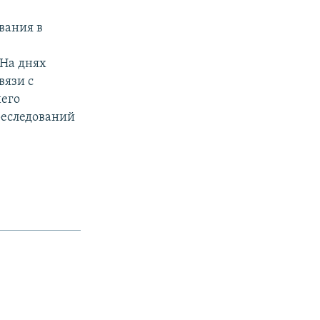
вания в
 На днях
вязи с
его
реследований