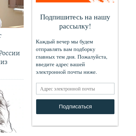
т
России
 из