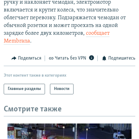
ручку и наклоняет чемодан, электромотор
РАСПИСАНИЕ ВЕЩАНИЯ
включается и крутит колеса, что значительно
ПОДПИШИТЕСЬ НА РАССЫЛКУ
облегчает перевозку. Подзаряжается чемодан от
обычной розетки и может проехать на одной
зарядке более двух километров,
сообщает
СОЦИАЛЬНЫЕ СЕТИ
Membrana
.
Поделиться
Читать без VPN
Подпишитесь
Все сайты РСЕ/РС
Этот контент также в категориях
Главные разделы
Новости
Смотрите также