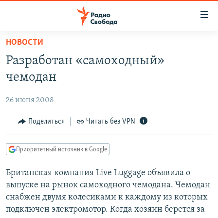
Ссылки
для
упрощенного
НОВОСТИ
ПРОГРАММЫ
доступа
Разработан «самоходный»
ПОДКАСТЫ
Вернуться
чемодан
к
АВТОРСКИЕ ПРОЕКТЫ
основному
26 июня 2008
ЦИТАТЫ СВОБОДЫ
содержанию
Вернутся
МНЕНИЯ
Поделиться
Читать без VPN
к
КУЛЬТУРА
главной
Приоритетный источник в Google
навигации
IDEL.РЕАЛИИ
Вернутся
Британская компания Live Luggage объявила о
КАВКАЗ.РЕАЛИИ
к
выпуске на рынок самоходного чемодана. Чемодан
СЕВЕР.РЕАЛИИ
поиску
снабжен двумя колесиками к каждому из которых
подключен электромотор. Когда хозяин берется за
СИБИРЬ.РЕАЛИИ