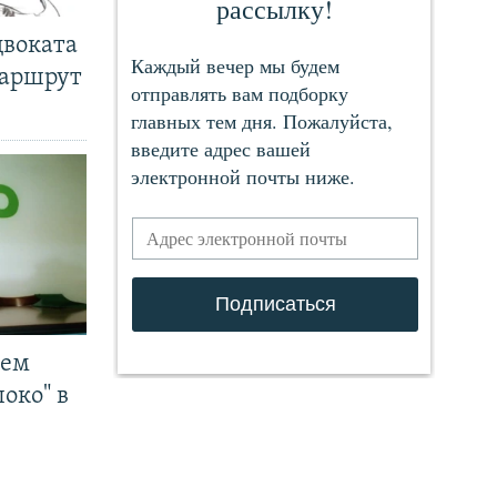
двоката
маршрут
чем
око" в