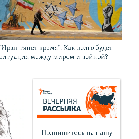
"Иран тянет время". Как долго будет
ситуация между миром и войной?