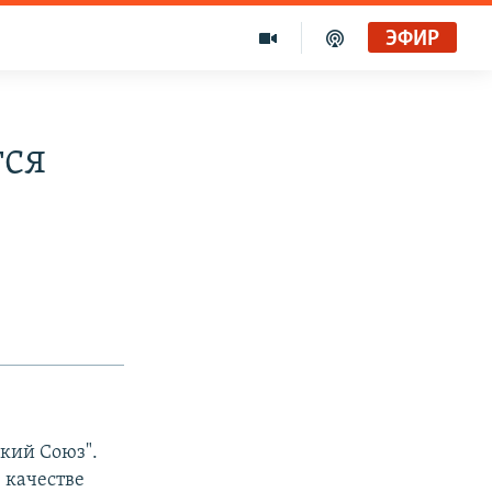
ЭФИР
тся
ский Союз".
 качестве