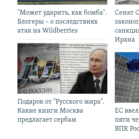
"Может ударить, как бомба".
Сенат 
Блогеры – о последствиях
законо
атак на Wildberries
санкци
Ирана
Подарок от "Русского мира".
Какие книги Москва
ЕС вве
предлагает сербам
пяти че
ВПК Ро