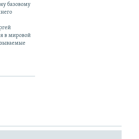
ому базовому
жнего
ргей
ия в мировой
азываемые