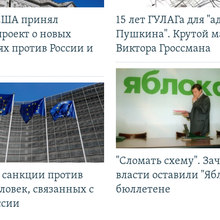
США принял
15 лет ГУЛАГа для "а
проект о новых
Пушкина". Крутой 
ях против России и
Виктора Гроссмана
"Сломать схему". За
л санкции против
власти оставили "Ябл
ловек, связанных с
бюллетене
ссии