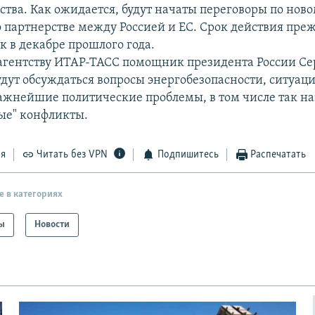
ства. Как ожидается, будут начаты переговоры по нов
 партнерстве между Россией и ЕС. Срок действия пре
к в декабре прошлого года.
агентству ИТАР-ТАСС помощник президента России Се
удут обсуждаться вопросы энергобезопасности, ситуац
ажнейшие политические проблемы, в том числе так н
ые" конфликты.
ся
Читать без VPN
Подпишитесь
Распечатать
е в категориях
ы
Новости