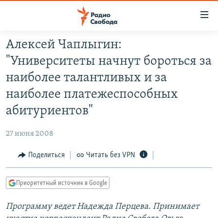
Ссылки
для
упрощенного
Алексей Чаплыгин:
ПРОГРАММЫ
доступа
"Университеты начнут бороться за
ПОДКАСТЫ
Вернуться
наиболее талантливых и за
к
АВТОРСКИЕ ПРОЕКТЫ
наиболее платежеспособных
основному
ЦИТАТЫ СВОБОДЫ
содержанию
абитуриентов"
Вернутся
МНЕНИЯ
к
27 июня 2008
КУЛЬТУРА
главной
Поделиться
Читать без VPN
навигации
IDEL.РЕАЛИИ
Вернутся
КАВКАЗ.РЕАЛИИ
к
Приоритетный источник в Google
СЕВЕР.РЕАЛИИ
поиску
Программу ведет Надежда Перцева. Принимает
СИБИРЬ.РЕАЛИИ