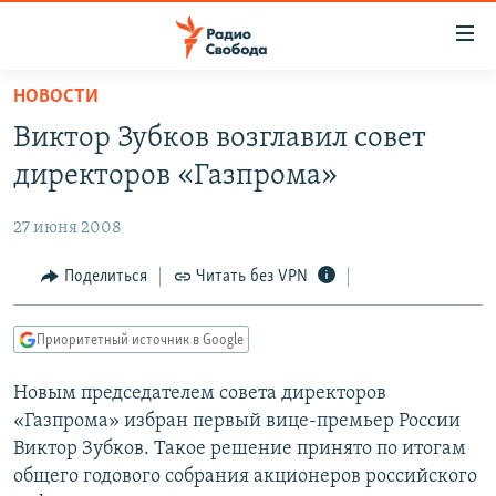
Ссылки
для
упрощенного
НОВОСТИ
ПРОГРАММЫ
доступа
Виктор Зубков возглавил совет
ПОДКАСТЫ
Вернуться
директоров «Газпрома»
к
АВТОРСКИЕ ПРОЕКТЫ
основному
27 июня 2008
ЦИТАТЫ СВОБОДЫ
содержанию
Вернутся
МНЕНИЯ
Поделиться
Читать без VPN
к
КУЛЬТУРА
главной
Приоритетный источник в Google
навигации
IDEL.РЕАЛИИ
Вернутся
Новым председателем совета директоров
КАВКАЗ.РЕАЛИИ
к
«Газпрома» избран первый вице-премьер России
СЕВЕР.РЕАЛИИ
поиску
Виктор Зубков. Такое решение принято по итогам
общего годового собрания акционеров российского
СИБИРЬ.РЕАЛИИ