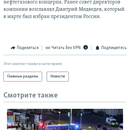
нефтегазового концерна. Ранее совет директоров
РАСПИСАНИЕ ВЕЩАНИЯ
компании возглавлял Дмитрий Медведев, который
ПОДПИШИТЕСЬ НА РАССЫЛКУ
в марте был избран президентом России.
СОЦИАЛЬНЫЕ СЕТИ
Поделиться
Читать без VPN
Подпишитесь
Этот контент также в категориях
Все сайты РСЕ/РС
Главные разделы
Новости
Смотрите также