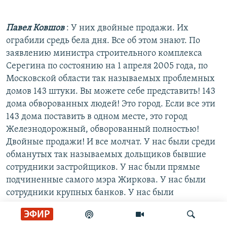
Павел Ковшов
: У них двойные продажи. Их
ограбили средь бела дня. Все об этом знают. По
заявлению министра строительного комплекса
Серегина по состоянию на 1 апреля 2005 года, по
Московской области так называемых проблемных
домов 143 штуки. Вы можете себе представить! 143
дома обворованных людей! Это город. Если все эти
143 дома поставить в одном месте, это город
Железнодорожный, обворованный полностью!
Двойные продажи! И все молчат. У нас были среди
обманутых так называемых дольщиков бывшие
сотрудники застройщиков. У нас были прямые
подчиненные самого мэра Жиркова. У нас были
сотрудники крупных банков. У нас были
сотрудники юридических контор, которые всю эту
ЭФИР
подноготную кухню знают полностью изнутри. А я