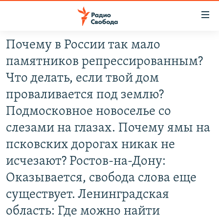
Ссылки
для
упрощенного
Почему в России так мало
ПРОГРАММЫ
доступа
памятников репрессированным?
ПОДКАСТЫ
Вернуться
Что делать, если твой дом
к
АВТОРСКИЕ ПРОЕКТЫ
проваливается под землю?
основному
ЦИТАТЫ СВОБОДЫ
содержанию
Подмосковное новоселье со
Вернутся
МНЕНИЯ
слезами на глазах. Почему ямы на
к
КУЛЬТУРА
псковских дорогах никак не
главной
навигации
IDEL.РЕАЛИИ
исчезают? Ростов-на-Дону:
Вернутся
КАВКАЗ.РЕАЛИИ
Оказывается, свобода слова еще
к
существует. Ленинградская
СЕВЕР.РЕАЛИИ
поиску
область: Где можно найти
СИБИРЬ.РЕАЛИИ