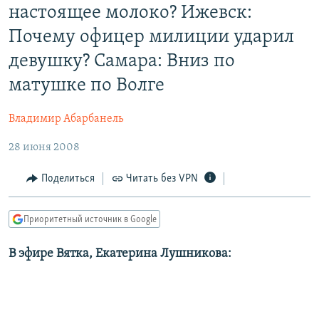
настоящее молоко? Ижевск:
РАСПИСАНИЕ ВЕЩАНИЯ
Почему офицер милиции ударил
ПОДПИШИТЕСЬ НА РАССЫЛКУ
девушку? Самара: Вниз по
СОЦИАЛЬНЫЕ СЕТИ
матушке по Волге
Владимир Абарбанель
28 июня 2008
Все сайты РСЕ/РС
Поделиться
Читать без VPN
Приоритетный источник в Google
В эфире Вятка, Екатерина Лушникова: