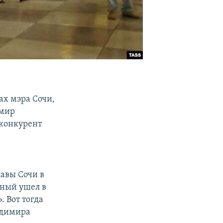
ах мэра Сочи,
имир
 конкурент
авы Сочи в
жный ушел в
 Вот тогда
адимира