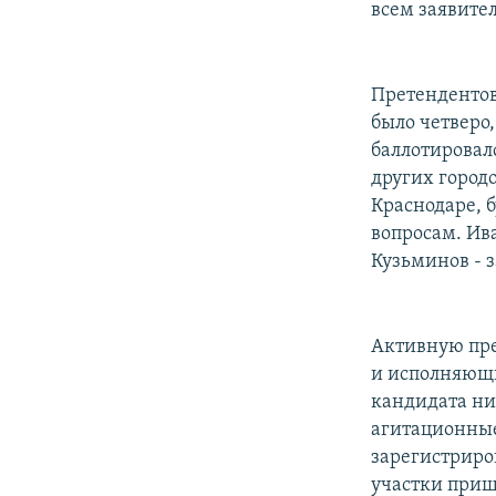
всем заявите
Претендентов
было четверо
баллотировал
других город
Краснодаре, 
вопросам. Ив
Кузьминов - 
Активную пр
и исполняющи
кандидата ни
агитационные
зарегистриро
участки приш