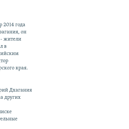
 2014 года
загания, он
 - жители
л в
мпийским
ктор
ского края.
рий Дхагания
а других
писке
тельные