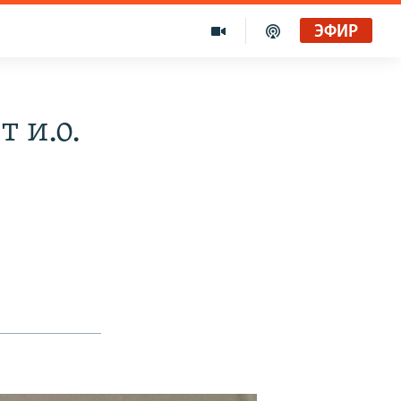
ЭФИР
 и.о.