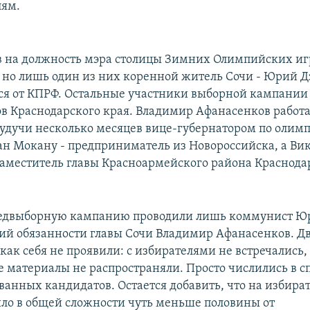
лям.
 на должность мэра столицы Зимних Олимпийских игр
, но лишь один из них коренной житель Сочи - Юрий Д
ся от КПРФ. Остальные участники выборной кампании
ов Краснодарского края. Владимир Афанасенков работа
будучи несколько месяцев вице-губернатором по оли
ан Мокану - предприниматель из Новороссийска, а Ви
заместитель главы Красноармейского района Краснодар
едвыборную кампанию проводили лишь коммунист Ю
й обязанности главы Сочи Владимир Афанасенков. Дв
как себя не проявили: с избирателями не встречались,
 материалы не распространяли. Просто числились в с
ванных кандидатов. Остается добавить, что на избира
ло в общей сложности чуть меньше половины от