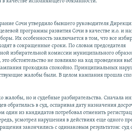
 в качестве исполняющего обязанности.
брание Сочи утвердило бывшего руководителя Дирекц
целевой программы развития Сочи в качестве и.о. и н
боры. Их особенность заключается в том, что все изб
ходят в сокращенные сроки. По словам председателя
ной избирательной комиссии муниципального образо
 это обстоятельство не повлияло на ход проведения в
Кампания проходила спокойно. Принципиальных нару
тствующие жалобы были. В целом кампания прошла спо
ко жалобы, но и судебные разбирательства. Сначала и
цев обратилась в суд, оспаривая дату назначения доср
ом один из кандидатов потребовал отменить регистрац
чередь, усмотрел нарушения в действиях еще одного пр
бращения закончились с одинаковым результатом: суд о