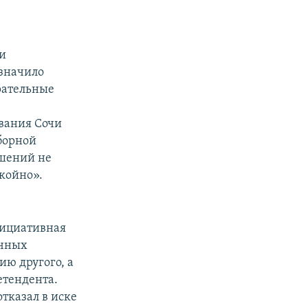
ии
азначило
ирательные
вания Сочи
ыборной
шений не
койно».
нициативная
очных
ию другого, а
етендента.
тказал в иске