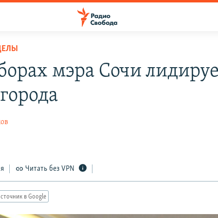
ДЕЛЫ
борах мэра Сочи лидирует
 города
ов
ся
Читать без VPN
сточник в Google