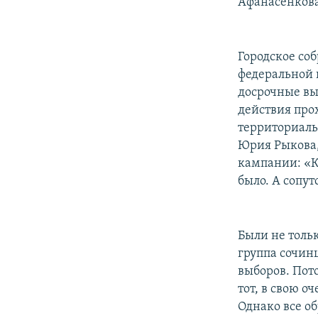
Афанасенкова
Городское со
федеральной 
досрочные вы
действия про
территориаль
Юрия Рыкова,
кампании: «
было. А сопу
Были не толь
группа сочин
выборов. Пот
тот, в свою о
Однако все о