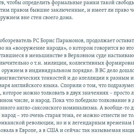
тв, чтобы определить формальные рамки такой свобод
этим правом бывшие заключенные, и имеет ли право ч
оружием вне стен своего дома.
 обозреватель РС Борис Парамонов, продолжает остава
во на «вооружение народа», о котором говорится во вт
ставшиеся в меньшинстве в Верховном суде настаивают
ключительно о т.н. милиции, коллективных формирован
ь оружием в индивидуальном порядке. В ВС дело дошло
ингвистических тонкостей и до апелляции к разным 
варя английского языка. Спорили о том, что подразуме
, которое можно толковать в двух значениях – просто 
ном числе, и народ. Пока что победило толкование в д
ринного англо-саксонского номинализма. А вообще-то 
арод – это очень старая тема, ее можно отнести не то
иканской революции, но и к легендарным временам 
вовала в Европе, а в США и сейчас так называемая нац