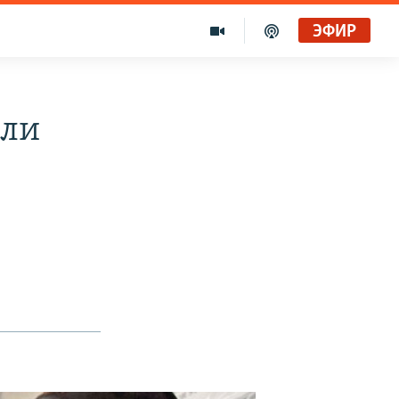
ЭФИР
или