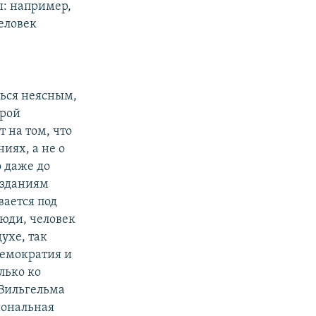
ы: например,
еловек
ться неясным,
орой
 на том, что
иях, а не о
 даже до
изданиям
вается под
люди, человек
ухе, так
демократия и
лько ко
Вильгельма
иональная