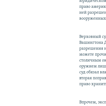
юридическом
право америк
ней разрешен
вооруженных 
Верховный су
Вашингтона Д
разрешения н
можете проч
столичным ок
оружием лиш
суд обязал в
вторая попра
право хранит
Впрочем, экс