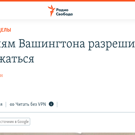
ДЕЛЫ
ям Вашингтона разреш
жаться
ин
ся
Читать без VPN
сточник в Google