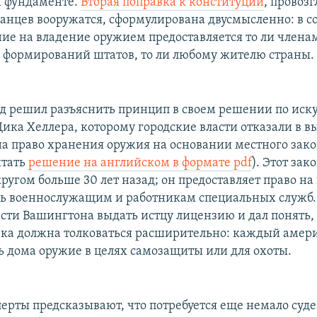
 фундаменте.
Вторая поправка к конституции
, прово
анцев вооружатся, сформулирована двусмысленно: в со
ие на владение оружием предоставляется то ли члена
формирований штатов, то ли любому жителю страны.
д решил разъяснить принцип в своем решении по иск
ика Хеллера, которому городские власти отказали в в
а право хранения оружия на основании местного зако
итать
решение на английском в формате pdf
). Этот зак
ругом больше 30 лет назад; он предоставляет право на
ь военнослужащим и работникам специальных служб
ласти Вашингтона выдать истцу лицензию и дал понять,
вка должна толковаться расширительно: каждый амер
ь дома оружие в целях самозащиты или для охоты.
перты предсказывают, что потребуется еще немало суд