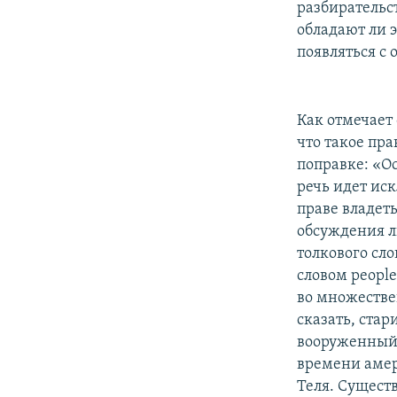
разбирательс
обладают ли 
появляться с 
Как отмечает
что такое пра
поправке: «О
речь идет ис
праве владет
обсуждения л
толкового сло
словом people
во множествен
сказать, ста
вооруженный н
времени амер
Теля. Сущест