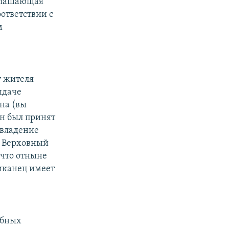
зглашающая
ответствии с
м
у жителя
ыдаче
на (вы
он был принят
 владение
. Верховный
 что отныне
иканец имеет
ебных