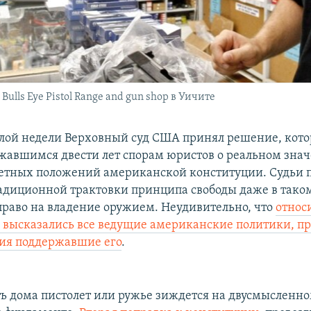
ulls Eye Pistol Range and gun shop в Уичите
лой недели Верховный суд США принял решение, кото
жавшимся двести лет спорам юристов о реальном зна
етных положений американской конституции. Судьи 
адиционной трактовки принципа свободы даже в тако
 право на владение оружием. Неудивительно, что
относ
 высказались все ведущие американские политики, п
ия поддержавшие его
.
ь дома пистолет или ружье зиждется на двусмысленн