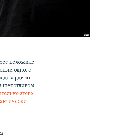
рое положило
чении одного
подтвердили
м щекотливом
ительно этого
рактически
ом