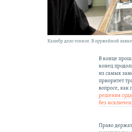
Калибр дело тонкое. В оружейной лавке B
В конце прош
конец продол
из самых зам
приоритет тр
вопросе, как
решения суда
без исключен
Право держат