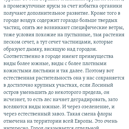
а промежуточные ярусы за счет избытка органики
получают дополнительное развитие. Кроме того в
городе воздух содержит гораздо больше твердых
частиц, опять же возникают специфические ветры,
тоже условия похожие на пустынные, там растения
песком сечет, а тут сечет частницами, которые
образуют дымку, висящую над городом.
Соответственно в городе имеют преимущества
виды более южные, виды с более плотными
кожистыми листьями и так далее. Поэтому вот
естественная растительность она у нас сохраняется
в достаточно крупных участках, если Лосиный
остров уменьшить до некоторого предела, он
исчезнет, то есть лес начнет деградировать, зато
вселяются виды южные. И через озеленение, и
через естественный завоз. Такая смена флоры
отмечена на территории всей Европы. Это очень
интересно. Город оказывается отдельной