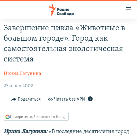
Ссылки
для
упрощенного
Завершение цикла «Животные в
ПРОГРАММЫ
доступа
большом городе». Город как
ПОДКАСТЫ
Вернуться
самостоятельная экологическая
к
АВТОРСКИЕ ПРОЕКТЫ
система
основному
ЦИТАТЫ СВОБОДЫ
содержанию
Ирина Лагунина
Вернутся
МНЕНИЯ
к
27 июня 2008
КУЛЬТУРА
главной
навигации
IDEL.РЕАЛИИ
Поделиться
Читать без VPN
Вернутся
КАВКАЗ.РЕАЛИИ
к
Приоритетный источник в Google
СЕВЕР.РЕАЛИИ
поиску
Ирина Лагунина:
«В последние десятилетия город
СИБИРЬ.РЕАЛИИ