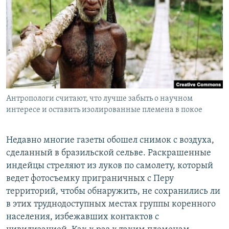
РАСПИСАНИЕ ВЕЩАНИЯ
ПОДПИШИТЕСЬ НА РАССЫЛКУ
СОЦИАЛЬНЫЕ СЕТИ
Антропологи считают, что лучше забыть о научном
интересе и оставить изолированные племена в покое
Все сайты РСЕ/РС
Недавно многие газеты обошел снимок с воздуха,
сделанный в бразильской сельве. Раскрашенные
индейцы стреляют из луков по самолету, который
ведет фотосъемку приграничных с Перу
территорий, чтобы обнаружить, не сохранились ли
в этих труднодоступных местах группы коренного
населения, избежавших контактов с