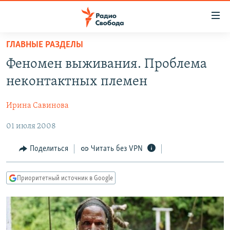
Ссылки
для
упрощенного
ГЛАВНЫЕ РАЗДЕЛЫ
ПРОГРАММЫ
доступа
Феномен выживания. Проблема
ПОДКАСТЫ
Вернуться
неконтактных племен
к
АВТОРСКИЕ ПРОЕКТЫ
основному
Ирина Савинова
ЦИТАТЫ СВОБОДЫ
содержанию
Вернутся
01 июля 2008
МНЕНИЯ
к
КУЛЬТУРА
Поделиться
Читать без VPN
главной
навигации
IDEL.РЕАЛИИ
Вернутся
Приоритетный источник в Google
КАВКАЗ.РЕАЛИИ
к
СЕВЕР.РЕАЛИИ
поиску
СИБИРЬ.РЕАЛИИ