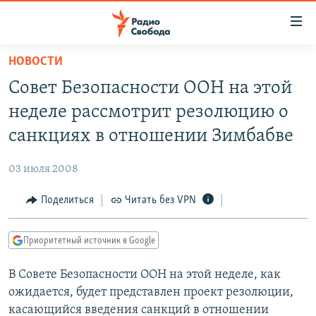
Ссылки
для
упрощенного
НОВОСТИ
ПРОГРАММЫ
доступа
Совет Безопасности ООН на этой
ПОДКАСТЫ
Вернуться
неделе рассмотрит резолюцию о
к
АВТОРСКИЕ ПРОЕКТЫ
санкциях в отношении Зимбабве
основному
ЦИТАТЫ СВОБОДЫ
содержанию
03 июля 2008
Вернутся
МНЕНИЯ
к
Поделиться
Читать без VPN
КУЛЬТУРА
главной
навигации
IDEL.РЕАЛИИ
Приоритетный источник в Google
Вернутся
КАВКАЗ.РЕАЛИИ
к
В Совете Безопасности ООН на этой неделе, как
СЕВЕР.РЕАЛИИ
поиску
ожидается, будет представлен проект резолюции,
СИБИРЬ.РЕАЛИИ
касающийся введения санкций в отношении