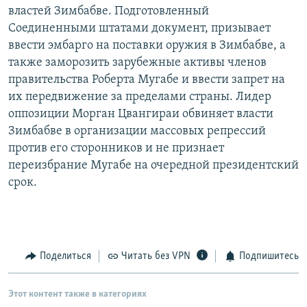
властей Зимбабве. Подготовленный
РАСПИСАНИЕ ВЕЩАНИЯ
Соединенными штатами документ, призывает
ПОДПИШИТЕСЬ НА РАССЫЛКУ
ввести эмбарго на поставки оружия в Зимбабве, а
также заморозить зарубежные активы членов
СОЦИАЛЬНЫЕ СЕТИ
правительства Роберта Мугабе и ввести запрет на
их передвижение за пределами страны. Лидер
оппозиции Морган Цвангираи обвиняет власти
Зимбабве в организации массовых репрессий
против его сторонников и не признает
переизбрание Мугабе на очередной президентский
Все сайты РСЕ/РС
срок.
Поделиться
Читать без VPN
Подпишитесь
Этот контент также в категориях