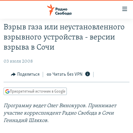
Ссылки
для
упрощенного
Взрыв газа или неустановленного
ПРОГРАММЫ
доступа
взрывного устройства - версии
ПОДКАСТЫ
Вернуться
взрыва в Сочи
к
АВТОРСКИЕ ПРОЕКТЫ
основному
03 июля 2008
ЦИТАТЫ СВОБОДЫ
содержанию
Вернутся
МНЕНИЯ
Поделиться
Читать без VPN
к
КУЛЬТУРА
главной
Приоритетный источник в Google
навигации
IDEL.РЕАЛИИ
Вернутся
Программу ведет Олег Винокуров. Принимает
КАВКАЗ.РЕАЛИИ
к
участие корреспондент Радио Свобода в Сочи
СЕВЕР.РЕАЛИИ
поиску
Геннадий Шляхов.
СИБИРЬ.РЕАЛИИ