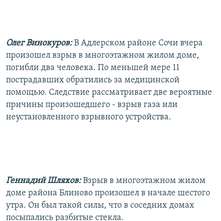
РАСПИСАНИЕ ВЕЩАНИЯ
ПОДПИШИТЕСЬ НА РАССЫЛКУ
Олег Винокуров:
В Адлерском районе Сочи вчера
СОЦИАЛЬНЫЕ СЕТИ
произошел взрыв в многоэтажном жилом доме,
погибли два человека. По меньшей мере 11
пострадавших обратились за медицинской
помощью. Следствие рассматривает две вероятные
причины произошедшего - взрыв газа или
неустановленного взрывного устройства.
Все сайты РСЕ/РС
Геннадий Шляхов:
Взрыв в многоэтажном жилом
доме района Блиново произошел в начале шестого
утра. Он был такой силы, что в соседних домах
посыпались разбитые стекла.