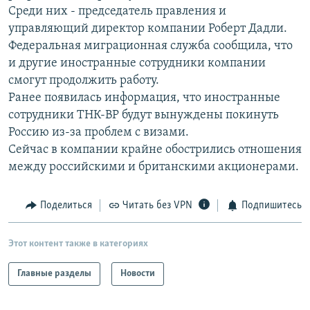
Среди них - председатель правления и
РАСПИСАНИЕ ВЕЩАНИЯ
управляющий директор компании Роберт Дадли.
ПОДПИШИТЕСЬ НА РАССЫЛКУ
Федеральная миграционная служба сообщила, что
и другие иностранные сотрудники компании
СОЦИАЛЬНЫЕ СЕТИ
смогут продолжить работу.
Ранее появилась информация, что иностранные
сотрудники ТНК-BP будут вынуждены покинуть
Россию из-за проблем с визами.
Сейчас в компании крайне обострились отношения
между российскими и британскими акционерами.
Все сайты РСЕ/РС
Поделиться
Читать без VPN
Подпишитесь
Этот контент также в категориях
Главные разделы
Новости