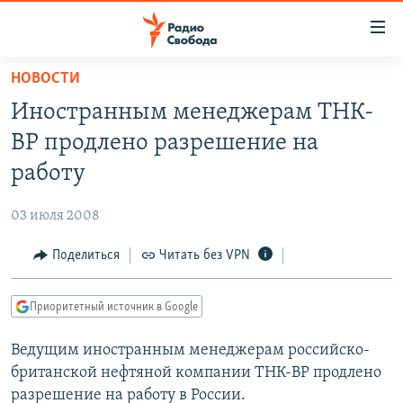
Ссылки
для
упрощенного
НОВОСТИ
ПРОГРАММЫ
доступа
Иностранным менеджерам ТНК-
ПОДКАСТЫ
Вернуться
BP продлено разрешение на
к
АВТОРСКИЕ ПРОЕКТЫ
работу
основному
ЦИТАТЫ СВОБОДЫ
содержанию
03 июля 2008
Вернутся
МНЕНИЯ
к
Поделиться
Читать без VPN
КУЛЬТУРА
главной
навигации
IDEL.РЕАЛИИ
Приоритетный источник в Google
Вернутся
КАВКАЗ.РЕАЛИИ
к
Ведущим иностранным менеджерам российско-
СЕВЕР.РЕАЛИИ
поиску
британской нефтяной компании ТНК-BP продлено
СИБИРЬ.РЕАЛИИ
разрешение на работу в России.