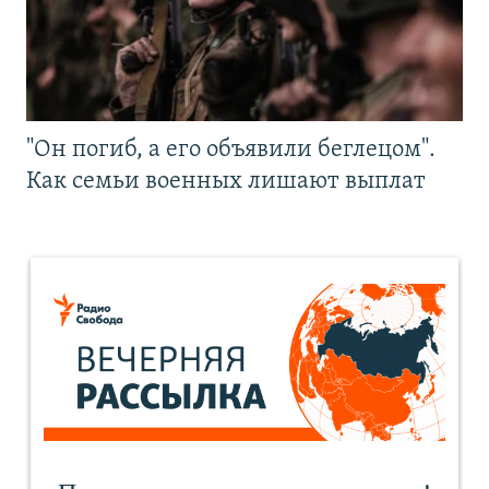
"Он погиб, а его объявили беглецом".
Как семьи военных лишают выплат