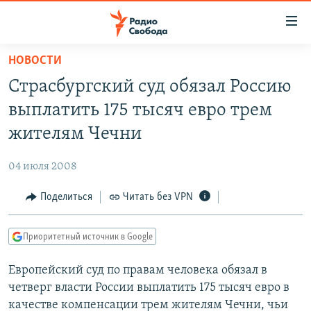
Ссылки
для
упрощенного
НОВОСТИ
ПРОГРАММЫ
доступа
Страсбургский суд обязал Россию
ПОДКАСТЫ
Вернуться
выплатить 175 тысяч евро трем
к
АВТОРСКИЕ ПРОЕКТЫ
жителям Чечни
основному
ЦИТАТЫ СВОБОДЫ
содержанию
04 июля 2008
Вернутся
МНЕНИЯ
к
Поделиться
Читать без VPN
КУЛЬТУРА
главной
навигации
IDEL.РЕАЛИИ
Приоритетный источник в Google
Вернутся
КАВКАЗ.РЕАЛИИ
к
Европейский суд по правам человека обязал в
СЕВЕР.РЕАЛИИ
поиску
четверг власти России выплатить 175 тысяч евро в
СИБИРЬ.РЕАЛИИ
качестве компенсации трем жителям Чечни, чьи