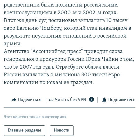
родственники были похищены российскими
РАСПИСАНИЕ ВЕЩАНИЯ
военнослужащими в 2000-м и 2002-м годах.
ПОДПИШИТЕСЬ НА РАССЫЛКУ
В тот же день суд постановил выплатить 10 тысяч
евро Евгению Чемберу, который стал инвалидом в
СОЦИАЛЬНЫЕ СЕТИ
результате неуставных отношений в российской
армии.
Агентство "Ассошиэйтед пресс" приводит слова
генерального прокурора России Юрия Чайки о том,
что за 2007 год суд в Страсбурге обязал власти
России выплатить 4 миллиона 300 тысяч евро
Все сайты РСЕ/РС
компенсаций по искам ее граждан.
Поделиться
Читать без VPN
Подпишитесь
Этот контент также в категориях
Главные разделы
Новости