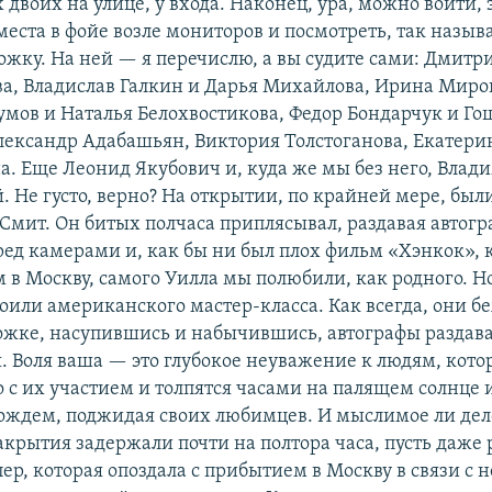
х двоих на улице, у входа. Наконец, ура, можно войти, 
еста в фойе возле мониторов и посмотреть, так назыв
ожку. На ней — я перечислю, а вы судите сами: Дмитр
ва, Владислав Галкин и Дарья Михайлова, Ирина Мир
мов и Наталья Белохвостикова, Федор Бондарчук и Го
Александр Адабашьян, Виктория Толстоганова, Екатери
на. Еще Леонид Якубович и, куда же мы без него, Влад
 Не густо, верно? На открытии, по крайней мере, бы
 Смит. Он битых полчаса приплясывал, раздавая автогр
ред камерами и, как бы ни был плох фильм «Хэнкок»,
м в Москву, самого Уилла мы полюбили, как родного. 
воили американского мастер-класса. Как всегда, они б
ожке, насупившись и набычившись, автографы раздава
я. Воля ваша — это глубокое неуважение к людям, кот
о с их участием и толпятся часами на палящем солнце 
ждем, поджидая своих любимцев. И мыслимое ли дел
крытия задержали почти на полтора часа, пусть даже 
ер, которая опоздала с прибытием в Москву в связи с