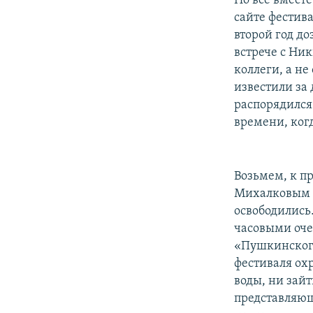
Но все вмест
сайте фестива
второй год д
встрече с Ни
коллеги, а н
известили за 
распорядился 
времени, когд
Возьмем, к п
Михалковым н
освободились
часовыми оче
«Пушкинского
фестиваля ох
воды, ни зайт
представляющ