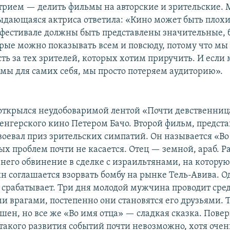
рием — делить фильмы на авторские и зрительские. 
ыдающаяся актриса ответила: «Кино может быть плох
фестивале должны быть представлены значительные,
рые можно показывать всем и повсюду, потому что мы
сть за тех зрителей, которых хотим приручить. И если
мы для самих себя, мы просто потеряем аудиторию».
открылся неудобоваримой лентой «Почти девственница
енгерского кино Петером Бачо. Второй фильм, предст
воевал приз зрительских симпатий. Он называется «Во
х проблем почти не касается. Отец — земной, араб. Ра
 него обвинение в сделке с израильтянами, на которую
ын соглашается взорвать бомбу на рынке Тель-Авива. О
 срабатывает. Три дня молодой мужчина проводит сред
ми врагами, постепенно они становятся его друзьями.
шен, но все же «Во имя отца» — сладкая сказка. Повер
такого развития событий почти невозможно, хотя очень