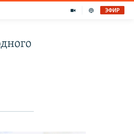
ЭФИР
одного