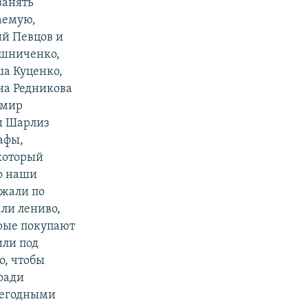
занять
аемую,
ий Певцов и
ошниченко,
ша Куценко,
на Редникова
имир
ли Шарлиз
афы,
 который
Но наши
ежали по
ли лениво,
орые покупают
или под
о, чтобы
ради
 негодными