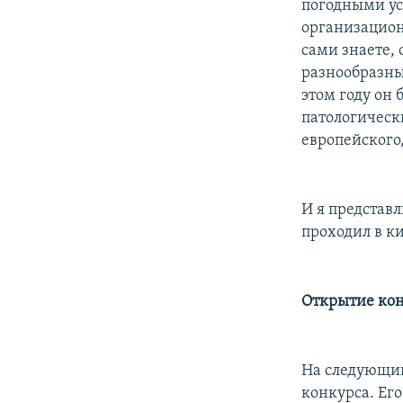
погодными ус
организацион
сами знаете,
разнообразны
этом году он 
патологическ
европейского,
И я представ
проходил в к
Открытие ко
На следующий
конкурса. Его