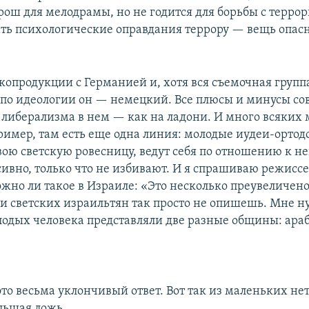
ош для мелодрамы, но не годится для борьбы с терро
ть психологические оправдания террору — вещь опасн
 копродукции с Германией и, хотя вся съемочная груп
 по идеологии он — немецкий. Все плюсы и минусы с
 либерализма в нем — как на ладони. И много всяких
ример, там есть еще одна линия: молодые иудеи-ортод
вою светскую ровесницу, ведут себя по отношению к не
сивно, только что не избивают. И я спрашиваю режисс
ожно ли такое в Израиле: «Это несколько преувеличен
и светских израильтян так просто не опишешь. Мне н
лодых человека представляли две разные общины: ара
это весьма уклончивый ответ. Вот так из маленьких не
льшая ложь.