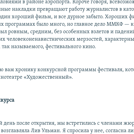
ловиями в районе аэропорта. Короче говоря, всевозм
ные накладки превращают работу журналистов в като
 один хороший фильм, и все дурное забыто. Хороших ф
х программах было много, но главное дело ММКФ — к
был ровным, средним, без особенных взлетов и падений
их человеконенавистнических мерзостей, характерны
 так называемого, фестивального кино.
лю вам хронику конкурсной программы фестиваля, ко
инотеатре «Художественный».
нкурса
 день после открытия, мы встретились с членами жю
 возглавляла Лив Ульман. Я спросила у нее, согласна ли