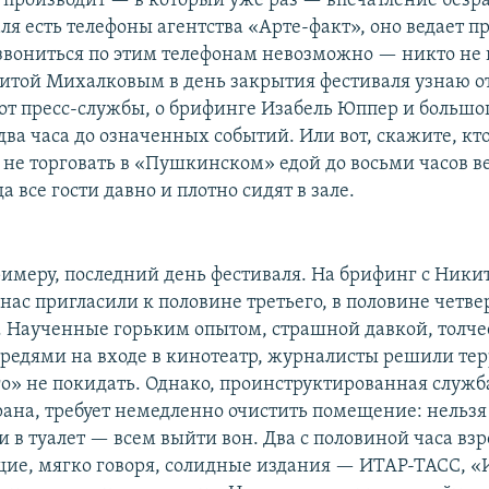
е производит — в который уже раз — впечатление безр
ля есть телефоны агентства «Арте-факт», оно ведает пр
озвониться по этим телефонам невозможно — никто не 
китой Михалковым в день закрытия фестиваля узнаю о
е от пресс-службы, о брифинге Изабель Юппер и больш
два часа до означенных событий. Или вот, скажите, кт
не торговать в «Пушкинском» едой до восьми часов ве
а все гости давно и плотно сидят в зале.
римеру, последний день фестиваля. На брифинг с Ники
ас пригласили к половине третьего, в половине четве
. Наученные горьким опытом, страшной давкой, толче
редями на входе в кинотеатр, журналисты решили те
» не покидать. Однако, проинструктированная служ
рана, требует немедленно очистить помещение: нельзя
и в туалет — всем выйти вон. Два с половиной часа вз
ие, мягко говоря, солидные издания — ИТАР-ТАСС, «