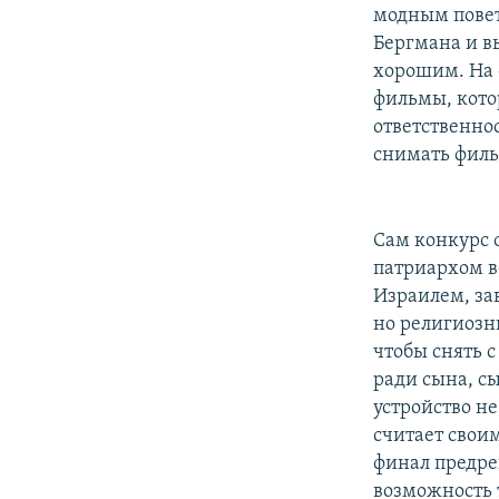
модным повет
Бергмана и в
хорошим. На 
фильмы, кото
ответственно
снимать филь
Сам конкурс 
патриархом в
Израилем, за
но религиозны
чтобы снять с
ради сына, с
устройство не
считает свои
финал предре
возможность 