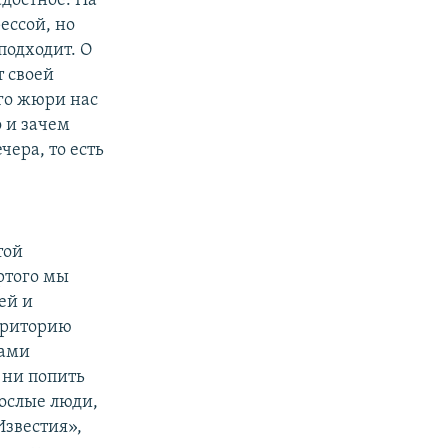
адостное. На
ессой, но
подходит. О
т своей
ого жюри нас
о и зачем
чера, то есть
той
ртого мы
ей и
рриторию
бами
 ни попить
рослые люди,
Известия»,