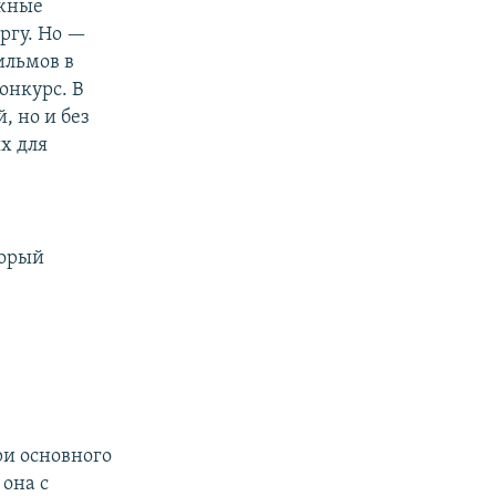
ожные
ргу. Но —
ильмов в
онкурс. В
, но и без
х для
торый
ри основного
 она с