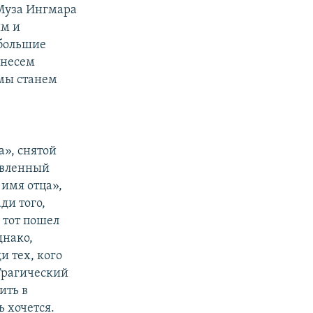
Муза Ингмара
им и
 большие
 несем
 мы станем
», снятой
авленный
 имя отца»,
ди того,
 тот пошел
днако,
и тех, кого
 Трагический
ить в
 хочется.