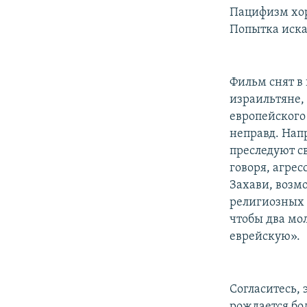
Пацифизм хор
Попытка иска
Фильм снят в
израильтяне,
европейского
неправд. Нап
преследуют с
говоря, агрес
Захави, возм
религиозных 
чтобы два мо
еврейскую».
Согласитесь, 
рождается бо