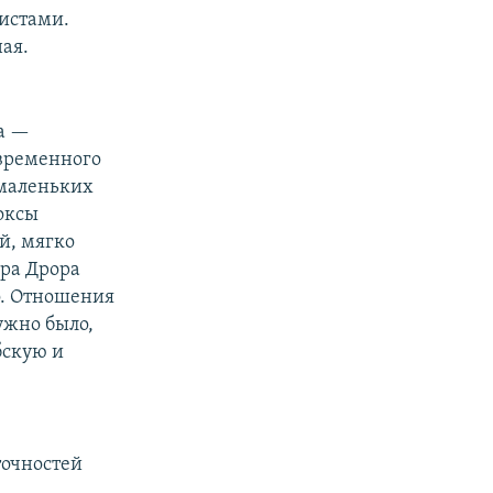
ристами.
ая.
па —
овременного
 маленьких
оксы
й, мягко
ера Дрора
о. Отношения
ужно было,
бскую и
точностей