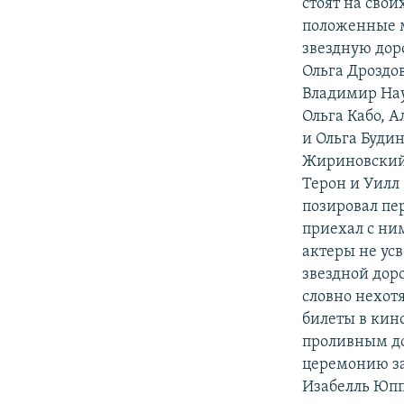
стоят на свои
положенные м
звездную дор
Ольга Дроздо
Владимир Нау
Ольга Кабо, 
и Ольга Буди
Жириновский.
Терон и Уилл
позировал пе
приехал с ни
актеры не ус
звездной дор
словно нехот
билеты в кин
проливным до
церемонию за
Изабелль Юпп