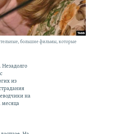
тельные, большие фильмы, которые
 Незадолго
с
огих из
 страдания
реводчики на
а месяца