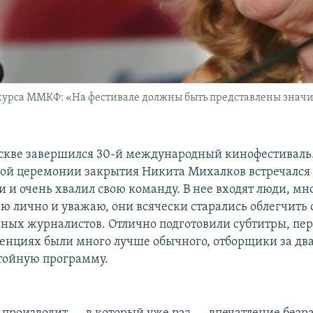
нкурса ММКФ: «На фестивале должны быть представлены значи
скве завершился 30-й международный кинофестиваль.
ой церемонии закрытия Никита Михалков встречался 
 и очень хвалил свою команду. В нее входят люди, мн
аю лично и уважаю, они всячески старались облегчить
ных журналистов. Отлично подготовили субтитры, пе
енциях были много лучше обычного, отборщики за дв
тойную программу.