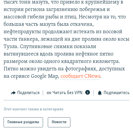
тысяч тонн мазута, что привело к крупнейшему в
РАСПИСАНИЕ ВЕЩАНИЯ
истории региона загрязнению побережья и
ПОДПИШИТЕСЬ НА РАССЫЛКУ
массовой гибели рыбы и птиц. Несмотря на то, что
большая часть мазута была откачена,
нефтепродукты продолжают истекать из носовой
СОЦИАЛЬНЫЕ СЕТИ
части танкера, лежащей на дне пролива около косы
Тузла. Спутниковые снимки показали
вытянувшееся вдоль пролива нефтяное пятно
размером около одного квадратного километра.
Пятно можно увидеть на фотографиях, доступных
Все сайты РСЕ/РС
на сервисе Google Map,
сообщает CNews
.
Поделиться
Читать без VPN
Подпишитесь
Этот контент также в категориях
Главные разделы
Новости