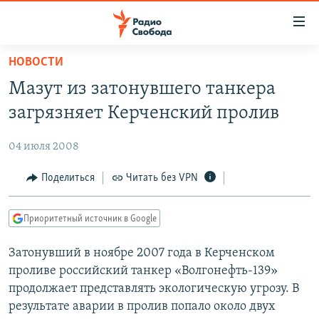
Ссылки
для
упрощенного
НОВОСТИ
ПРОГРАММЫ
доступа
Мазут из затонувшего танкера
ПОДКАСТЫ
Вернуться
загрязняет Керченский пролив
к
АВТОРСКИЕ ПРОЕКТЫ
основному
04 июля 2008
ЦИТАТЫ СВОБОДЫ
содержанию
Вернутся
МНЕНИЯ
Поделиться
Читать без VPN
к
КУЛЬТУРА
главной
Приоритетный источник в Google
навигации
IDEL.РЕАЛИИ
Вернутся
Затонувший в ноябре 2007 года в Керченском
КАВКАЗ.РЕАЛИИ
к
проливе российский танкер «Волгонефть-139»
СЕВЕР.РЕАЛИИ
поиску
продолжает представлять экологическую угрозу. В
результате аварии в пролив попало около двух
СИБИРЬ.РЕАЛИИ