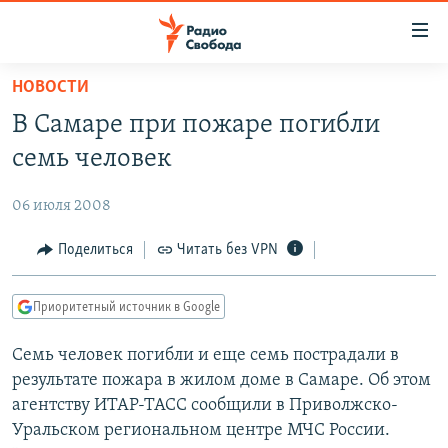
Ссылки
для
упрощенного
НОВОСТИ
ПРОГРАММЫ
доступа
В Самаре при пожаре погибли
ПОДКАСТЫ
Вернуться
семь человек
к
АВТОРСКИЕ ПРОЕКТЫ
основному
06 июля 2008
ЦИТАТЫ СВОБОДЫ
содержанию
Вернутся
МНЕНИЯ
Поделиться
Читать без VPN
к
КУЛЬТУРА
главной
Приоритетный источник в Google
навигации
IDEL.РЕАЛИИ
Вернутся
Семь человек погибли и еще семь пострадали в
КАВКАЗ.РЕАЛИИ
к
результате пожара в жилом доме в Самаре. Об этом
СЕВЕР.РЕАЛИИ
поиску
агентству ИТАР-ТАСС сообщили в Приволжско-
Уральском региональном центре МЧС России.
СИБИРЬ.РЕАЛИИ