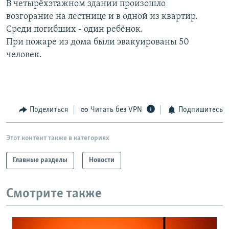
В четырёхэтажном здании произошло
РАСПИСАНИЕ ВЕЩАНИЯ
возгорание на лестнице и в одной из квартир.
ПОДПИШИТЕСЬ НА РАССЫЛКУ
Среди погибших - один ребёнок.
При пожаре из дома были эвакуированы 50
человек.
СОЦИАЛЬНЫЕ СЕТИ
Поделиться
Читать без VPN
Подпишитесь
Все сайты РСЕ/РС
Этот контент также в категориях
Главные разделы
Новости
Смотрите также