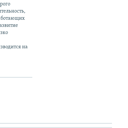
орого
ительность,
работающих
развитие
езко
зводится на