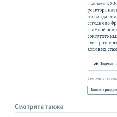
РАСПИСАНИЕ ВЕЩАНИЯ
заложен в 200
ПОДПИШИТЕСЬ НА РАССЫЛКУ
реактора начн
что когда он
сегодня во Ф
атомной энер
сократить им
электроэнерг
атомных ста
Поделить
Этот контент такж
Главные раздел
Смотрите также