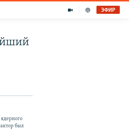
ЭФИР
ейший
 ядерного
актор был