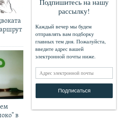
двоката
маршрут
чем
око" в