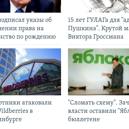
подписал указы об
15 лет ГУЛАГа для "а
чении права на
Пушкина". Крутой 
нство по рождению
Виктора Гроссмана
отники атаковали
"Сломать схему". За
ildberries в
власти оставили "Ябл
инбурге
бюллетене