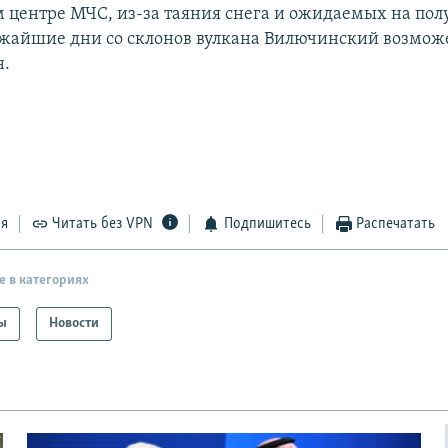
 центре МЧС, из-за таяния снега и ожидаемых на пол
ижайшие дни со склонов вулкана Вилючинский возмож
н.
ся
Читать без VPN
Подпишитесь
Распечатать
е в категориях
ы
Новости