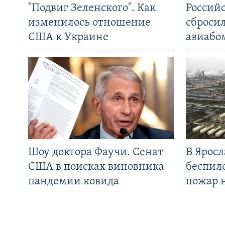
"Подвиг Зеленского". Как
Россий
изменилось отношение
сброси
США к Украине
авиабо
Шоу доктора Фаучи. Сенат
В Яросл
США в поисках виновника
беспил
пандемии ковида
пожар 