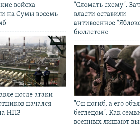
ские войска
"Сломать схему". За
ли на Сумы восемь
власти оставили
мб
антивоенное "Яблоко
бюллетене
авле после атаки
отников начался
"Он погиб, а его объ
на НПЗ
беглецом". Как семь
военных лишают вы