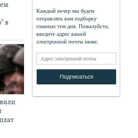
чем
" в
явили
и
плат