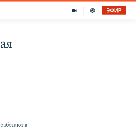
ЭФИР
ная
 работают в