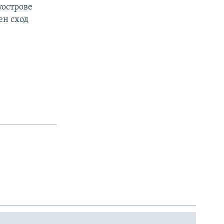
уострове
ен сход