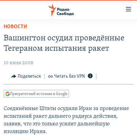
Ссылки
для
упрощенного
НОВОСТИ
ПРОГРАММЫ
доступа
Вашингтон осудил проведённые
ПОДКАСТЫ
Вернуться
Тегераном испытания ракет
к
АВТОРСКИЕ ПРОЕКТЫ
основному
10 июля 2008
ЦИТАТЫ СВОБОДЫ
содержанию
Вернутся
МНЕНИЯ
Поделиться
Читать без VPN
к
КУЛЬТУРА
главной
Приоритетный источник в Google
навигации
IDEL.РЕАЛИИ
Вернутся
Соединённые Штаты осудили Иран за проведение
КАВКАЗ.РЕАЛИИ
к
испытаний ракет дальнего радиуса действия,
СЕВЕР.РЕАЛИИ
поиску
заявив, что это только усилит дальнейшую
изоляцию Ирана.
СИБИРЬ.РЕАЛИИ