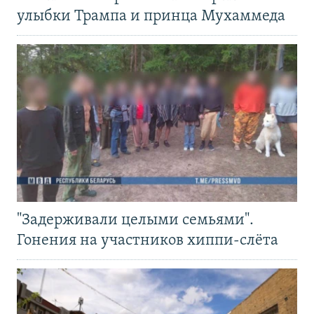
улыбки Трампа и принца Мухаммеда
"Задерживали целыми семьями".
Гонения на участников хиппи-слёта