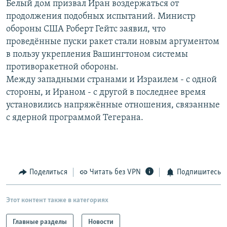
Белый дом призвал Иран воздержаться от
РАСПИСАНИЕ ВЕЩАНИЯ
продолжения подобных испытаний. Министр
ПОДПИШИТЕСЬ НА РАССЫЛКУ
обороны США Роберт Гейтс заявил, что
проведённые пуски ракет стали новым аргументом
в пользу укрепления Вашингтоном системы
СОЦИАЛЬНЫЕ СЕТИ
противоракетной обороны.
Между западными странами и Израилем - с одной
стороны, и Ираном - с другой в последнее время
установились напряжённые отношения, связанные
с ядерной программой Тегерана.
Все сайты РСЕ/РС
Поделиться
Читать без VPN
Подпишитесь
Этот контент также в категориях
Главные разделы
Новости