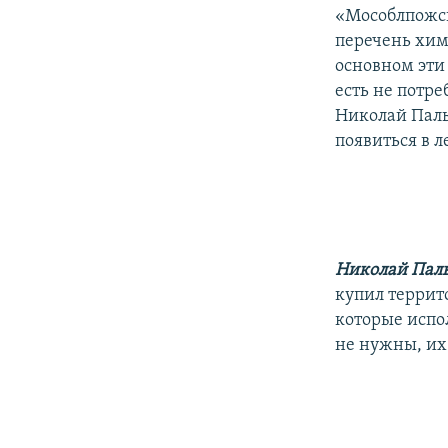
«Мособлпожсп
перечень хим
основном эти
есть не потре
Николай Паль
появиться в л
Николай Паль
купил террит
которые испо
не нужны, их