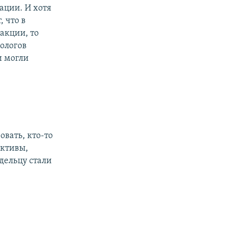
ации. И хотя
 что в
акции, то
кологов
и могли
овать, кто-то
активы,
дельцу стали