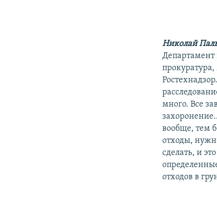
Николай Паль
Департамент 
прокуратура,
Ростехнадзор.
расследовани
много. Все за
захоронение…
вообще, тем 
отходы, нужно
сделать, и эт
определенные
отходов в гру