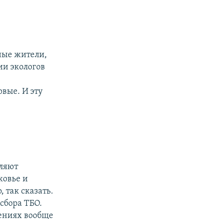
ные жители,
ии экологов
вые. И эту
вляют
ковье и
, так сказать.
сбора ТБО.
лениях вообще