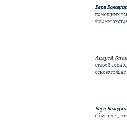
Вера Володин
помощник ген
Фирмы экстре
Андрей Теген
старой технол
основательно
Вера Володин
объясняет, кт