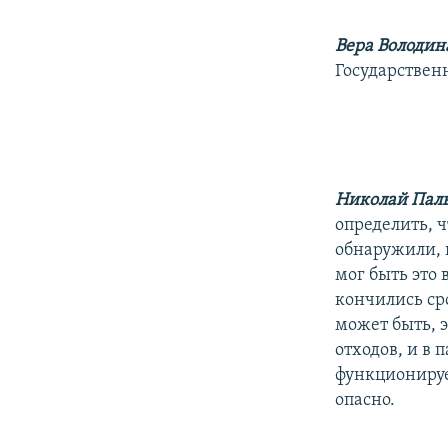
Вера Володин
Государствен
Николай Паль
определить, ч
обнаружили, 
мог быть это 
кончились сро
может быть, э
отходов, и в 
функционирует
опасно.