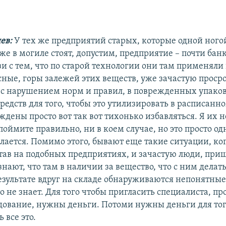
ев:
У тех же предприятий старых, которые одной ногой
же в могиле стоят, допустим, предприятие – почти банк
зи с тем, что по старой технологии они там применяли
сные, горы залежей этих веществ, уже зачастую проср
 с нарушением норм и правил, в поврежденных упаков
средств для того, чтобы это утилизировать в расписанн
дены просто вот так вот тихонько избавляться. Я их н
оймите правильно, ни в коем случае, но это просто од
елается. Помимо этого, бывают еще такие ситуации, ко
тав на подобных предприятиях, и зачастую люди, при
 знают, что там в наличии за вещество, что с ним дела
результате вдруг на складе обнаруживаются непонятные
 не знает. Для того чтобы пригласить специалиста, пр
едование, нужны деньги. Потоми нужны деньги для тог
 все это.