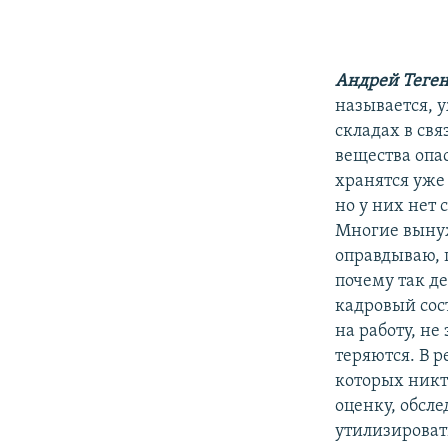
Андрей Теген
называется, у
складах в свя
вещества опа
хранятся уже
но у них нет 
Многие вынуж
оправдываю, п
почему так д
кадровый сос
на работу, не
теряются. В 
которых никто
оценку, обсл
утилизировать