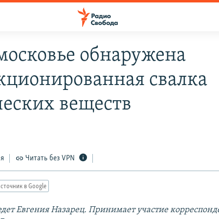
московье обнаружена
кционированная свалка
еских веществ
ся
Читать без VPN
сточник в Google
дет Евгения Назарец. Принимает участие корреспонд