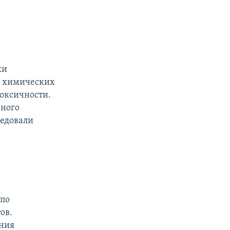
ки
а химических
токсичности.
ьного
ледовали
 по
ов.
ения