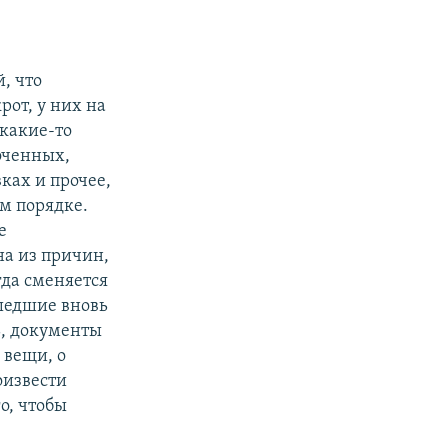
, что
рот, у них на
 какие-то
оченных,
ках и прочее,
ом порядке.
е
на из причин,
гда сменяется
шедшие вновь
ть, документы
 вещи, о
оизвести
о, чтобы