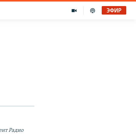
ЭФИР
ент Радио