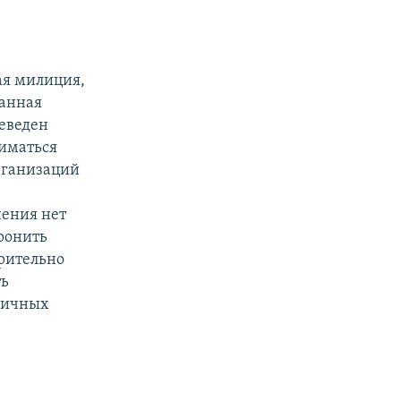
ая милиция,
ранная
реведен
ниматься
организаций
е
нения нет
оронить
арительно
ть
сичных