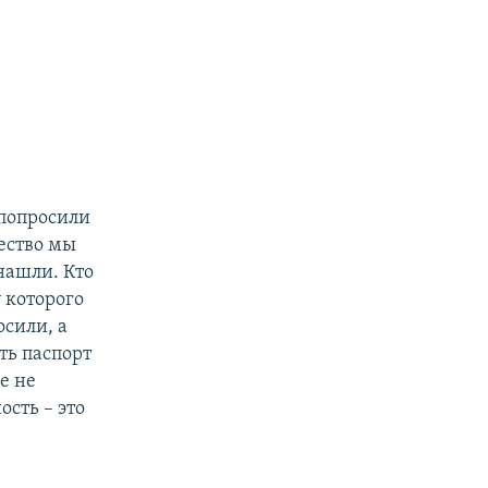
 попросили
щество мы
нашли. Кто
у которого
осили, а
ть паспорт
е не
ость – это