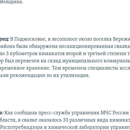
 Володина.
рец:
В Подмосковье, в лесополосе около поселка Береж
района была обнаружена несанкционированная свалк
ло 3 кубометров химикатов второй и третьей степени 
р был перевезен на склад муниципального коммунал
 временное хранение. Тем временем специалисты исс
али рекомендации по их утилизации.
а:
Как сообщила пресс-служба управления МЧС России
бласти, в свалке оказалось 33 различных вида химикат
Роспотребнадзора и химической лаборатории управл