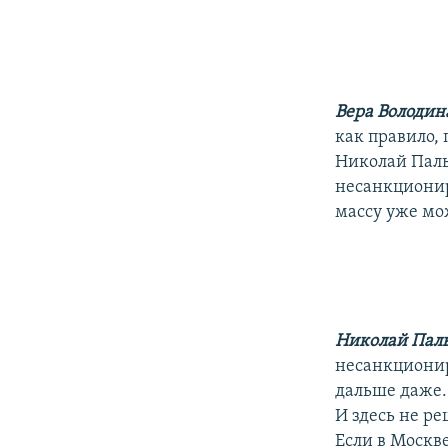
Вера Володин
как правило,
Николай Паль
несанкционир
массу уже мо
Николай Паль
несанкционир
дальше даже. 
И здесь не р
Если в Москве