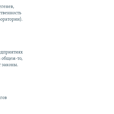
егенев,
ственность
оратории).
едприятиях
в общем-то,
т законы.
огов