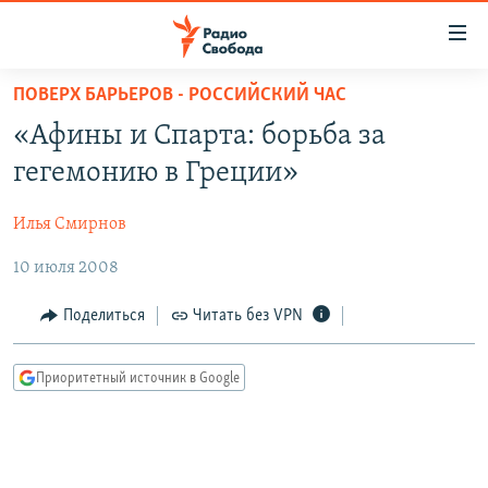
Ссылки
для
упрощенного
ПОВЕРХ БАРЬЕРОВ - РОССИЙСКИЙ ЧАС
ПРОГРАММЫ
доступа
«Афины и Спарта: борьба за
ПОДКАСТЫ
Вернуться
гегемонию в Греции»
к
АВТОРСКИЕ ПРОЕКТЫ
основному
Илья Смирнов
ЦИТАТЫ СВОБОДЫ
содержанию
Вернутся
10 июля 2008
МНЕНИЯ
к
КУЛЬТУРА
Поделиться
Читать без VPN
главной
навигации
IDEL.РЕАЛИИ
Вернутся
Приоритетный источник в Google
КАВКАЗ.РЕАЛИИ
к
СЕВЕР.РЕАЛИИ
поиску
СИБИРЬ.РЕАЛИИ