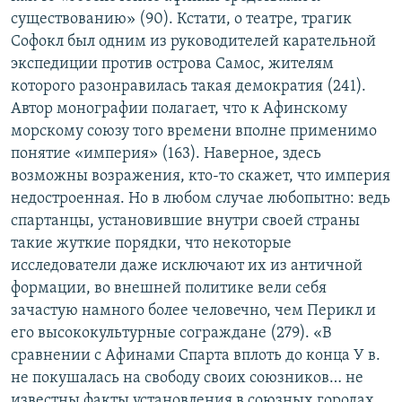
существованию» (90). Кстати, о театре, трагик
Софокл был одним из руководителей карательной
экспедиции против острова Самос, жителям
которого разонравилась такая демократия (241).
Автор монографии полагает, что к Афинскому
морскому союзу того времени вполне применимо
понятие «империя» (163). Наверное, здесь
возможны возражения, кто-то скажет, что империя
недостроенная. Но в любом случае любопытно: ведь
спартанцы, установившие внутри своей страны
такие жуткие порядки, что некоторые
исследователи даже исключают их из античной
формации, во внешней политике вели себя
зачастую намного более человечно, чем Перикл и
его высококультурные сограждане (279). «В
сравнении с Афинами Спарта вплоть до конца У в.
не покушалась на свободу своих союзников… не
известны факты установления в союзных городах