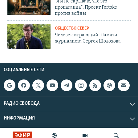
"Я и не скрываю, что это
пропаганда". Проект Fertoke
против войны
ОБЩЕСТВО.СЕВЕР
Человек играющий. Памяти
журналиста Сергея Шолохова
СОЦИАЛЬНЫЕ СЕТИ
РАДИО СВОБОДА
ИНФОРМАЦИЯ
Радио Свобода © 2026 RFE/RL, Inc. | Все права защищены.
ЭФИР