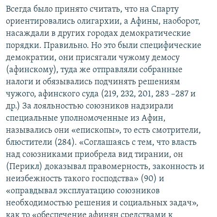
Всегда было принято считать, что на Спарту
ориентировались олигархии, а Афины, наоборот,
насаждали в других городах демократические
порядки. Правильно. Но это были специфические
демократии, они присягали чужому демосу
(афинскому), туда же отправляли собранные
налоги и обязывались подчинять решениям
чужого, афинского суда (219, 232, 201, 283 –287 и
др.) За лояльностью союзников надзирали
специальные уполномоченные из Афин,
назывались они «епископы», то есть смотрители,
блюстители (284). «Соглашаясь с тем, что власть
над союзниками приобрела вид тирании, он
(Перикл) доказывал правомерность, законность и
неизбежность такого господства» (90) и
«оправдывал эксплуатацию союзников
необходимостью решения и социальных задач»,
как то «обеспечение афинян средствами к