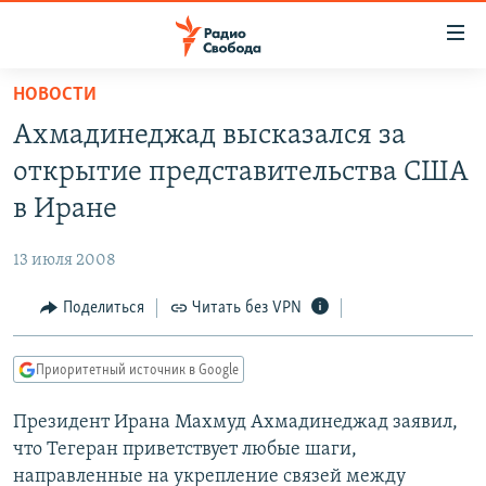
Ссылки
для
упрощенного
НОВОСТИ
ПРОГРАММЫ
доступа
Ахмадинеджад высказался за
ПОДКАСТЫ
Вернуться
открытие представительства США
к
АВТОРСКИЕ ПРОЕКТЫ
в Иране
основному
ЦИТАТЫ СВОБОДЫ
содержанию
13 июля 2008
Вернутся
МНЕНИЯ
к
Поделиться
Читать без VPN
КУЛЬТУРА
главной
навигации
IDEL.РЕАЛИИ
Приоритетный источник в Google
Вернутся
КАВКАЗ.РЕАЛИИ
к
Президент Ирана Махмуд Ахмадинеджад заявил,
СЕВЕР.РЕАЛИИ
поиску
что Тегеран приветствует любые шаги,
СИБИРЬ.РЕАЛИИ
направленные на укрепление связей между