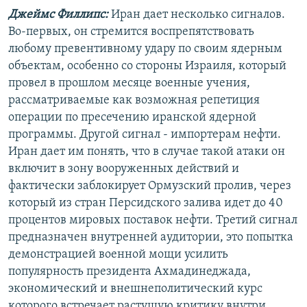
Джеймс Филлипс:
Иран дает несколько сигналов.
Во-первых, он стремится воспрепятствовать
любому превентивному удару по своим ядерным
объектам, особенно со стороны Израиля, который
провел в прошлом месяце военные учения,
рассматриваемые как возможная репетиция
операции по пресечению иранской ядерной
программы. Другой сигнал - импортерам нефти.
Иран дает им понять, что в случае такой атаки он
включит в зону вооруженных действий и
фактически заблокирует Ормузский пролив, через
который из стран Персидского залива идет до 40
процентов мировых поставок нефти. Третий сигнал
предназначен внутренней аудитории, это попытка
демонстрацией военной мощи усилить
популярность президента Ахмадинеджада,
экономический и внешнеполитический курс
которого встречает растущую критику внутри