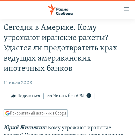
Ссылки
для
упрощенного
Сегодня в Америке. Кому
ПРОГРАММЫ
доступа
угрожают иранские ракеты?
ПОДКАСТЫ
Вернуться
Удастся ли предотвратить крах
к
АВТОРСКИЕ ПРОЕКТЫ
ведущих американских
основному
ЦИТАТЫ СВОБОДЫ
содержанию
ипотечных банков
Вернутся
МНЕНИЯ
к
14 июля 2008
КУЛЬТУРА
главной
Поделиться
Читать без VPN
навигации
IDEL.РЕАЛИИ
Вернутся
КАВКАЗ.РЕАЛИИ
к
Приоритетный источник в Google
СЕВЕР.РЕАЛИИ
поиску
Юрий Жигалкин:
Кому угрожают иранские
СИБИРЬ.РЕАЛИИ