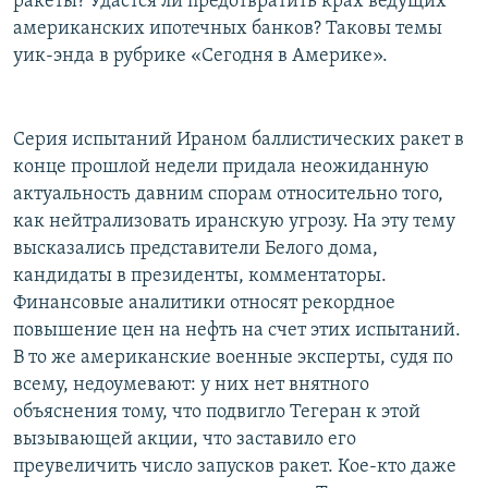
ракеты? Удастся ли предотвратить крах ведущих
РАСПИСАНИЕ ВЕЩАНИЯ
американских ипотечных банков? Таковы темы
уик-энда в рубрике «Сегодня в Америке».
ПОДПИШИТЕСЬ НА РАССЫЛКУ
СОЦИАЛЬНЫЕ СЕТИ
Серия испытаний Ираном баллистических ракет в
конце прошлой недели придала неожиданную
актуальность давним спорам относительно того,
как нейтрализовать иранскую угрозу. На эту тему
высказались представители Белого дома,
Все сайты РСЕ/РС
кандидаты в президенты, комментаторы.
Финансовые аналитики относят рекордное
повышение цен на нефть на счет этих испытаний.
В то же американские военные эксперты, судя по
всему, недоумевают: у них нет внятного
объяснения тому, что подвигло Тегеран к этой
вызывающей акции, что заставило его
преувеличить число запусков ракет. Кое-кто даже