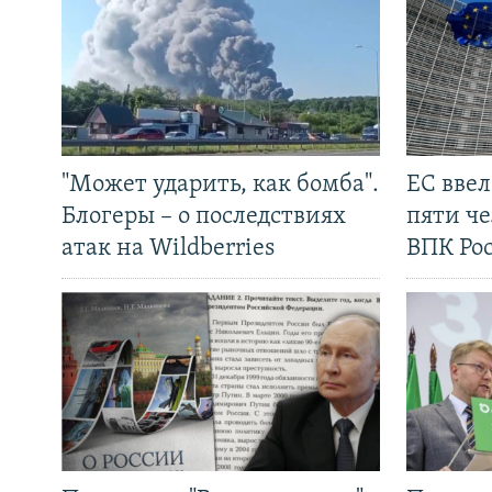
"Может ударить, как бомба".
ЕС вве
Блогеры – о последствиях
пяти че
атак на Wildberries
ВПК Ро