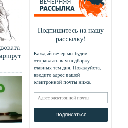
двоката
маршрут