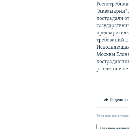
РАСПИСАНИЕ ВЕЩАНИЯ
Роспотребнад
ПОДПИШИТЕСЬ НА РАССЫЛКУ
"Аквамарин" 
пострадали о
государствен
предваритель
требований к
Исполняющая 
Москвы Елена
пострадавших
различной ве
Поделить
Этот контент такж
Главные раздел