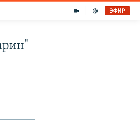
ЭФИР
арин"