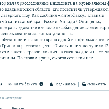
зор начал расследование инцидента на музыкальном 
во Владимирской области. Его посетители утверждают,
т лазерного шоу. Как сообщил «Интерфаксу» главный
ный санитарный врач России Геннадий Онищенко,
ное расследование выявило несоблюдение элементар
 использованию лазерных установок.
обязанности главного врача одной из офтальмологич
 Гришина рассказала, что с 7 июля к ним поступили 12
 отмечаются кровоизлияния на глазном дне и на сетча
личины. По словам врача, ожогов сетчатки нет.
ся
Читать без VPN
Подпишитесь
Распечатать
е в категориях
ы
Новости