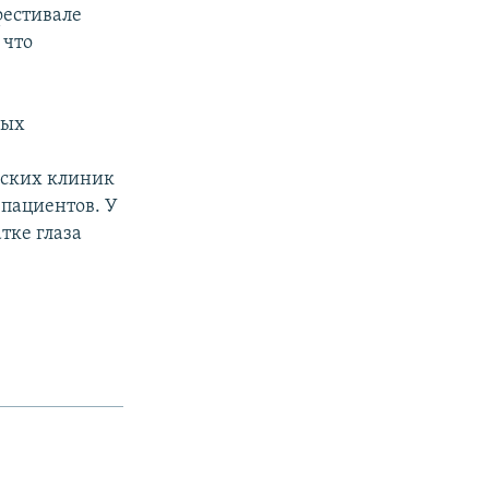
фестивале
 что
ных
еских клиник
 пациентов. У
тке глаза