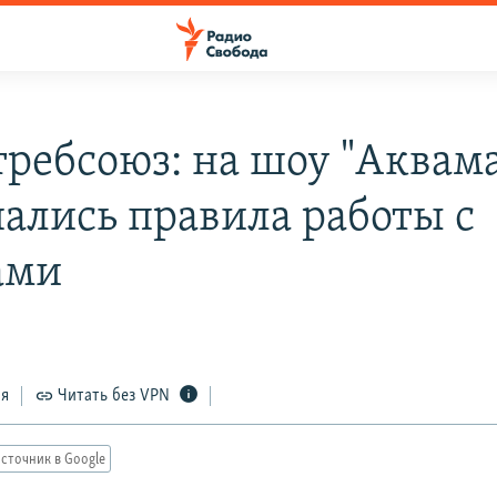
требсоюз: на шоу "Аквам
ались правила работы с
ами
ся
Читать без VPN
сточник в Google