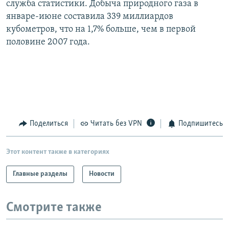
служба статистики. Добыча природного газа в
РАСПИСАНИЕ ВЕЩАНИЯ
январе-июне составила 339 миллиардов
ПОДПИШИТЕСЬ НА РАССЫЛКУ
кубометров, что на 1,7% больше, чем в первой
половине 2007 года.
СОЦИАЛЬНЫЕ СЕТИ
Поделиться
Читать без VPN
Подпишитесь
Все сайты РСЕ/РС
Этот контент также в категориях
Главные разделы
Новости
Смотрите также