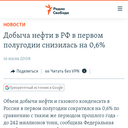
Ссылки
для
упрощенного
НОВОСТИ
ПРОГРАММЫ
доступа
Добыча нефти в РФ в первом
ПОДКАСТЫ
Вернуться
полугодии снизилась на 0,6%
к
АВТОРСКИЕ ПРОЕКТЫ
основному
16 июля 2008
ЦИТАТЫ СВОБОДЫ
содержанию
Вернутся
МНЕНИЯ
Поделиться
Читать без VPN
к
КУЛЬТУРА
главной
Приоритетный источник в Google
навигации
IDEL.РЕАЛИИ
Вернутся
Объем добычи нефти и газового конденсата в
КАВКАЗ.РЕАЛИИ
к
России в первом полугодии сократился на 0,6% по
СЕВЕР.РЕАЛИИ
поиску
сравнению с таким же периодом прошлого года -
до 242 миллионов тонн, сообщила Федеральная
СИБИРЬ.РЕАЛИИ