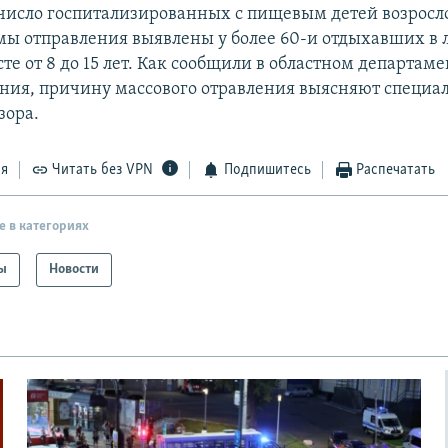
число госпитализированных с пищевым детей возросло
мы отправления выявлены у более 60-и отдыхавших в 
сте от 8 до 15 лет. Как сообщили в областном департаме
ния, причину массового отравления выясняют специа
зора.
ся
Читать без VPN
Подпишитесь
Распечатать
е в категориях
ы
Новости