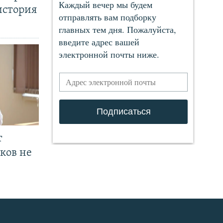
история
т
ков не