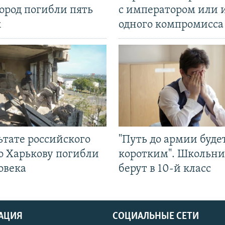
ород погибли пять
с императором или 
к
одного компромисса
ьтате российского
"Путь до армии буде
о Харькову погибли
коротким". Школьни
овека
берут в 10-й класс
АЦИЯ
СОЦИАЛЬНЫЕ СЕТИ