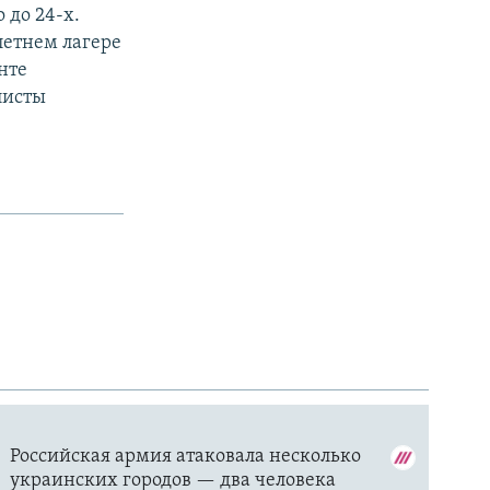
 до 24-х.
летнем лагере
нте
листы