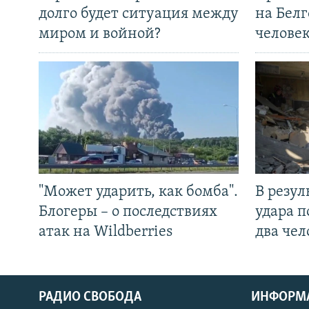
долго будет ситуация между
на Белг
миром и войной?
челове
"Может ударить, как бомба".
В резул
Блогеры – о последствиях
удара п
атак на Wildberries
два чел
РАДИО СВОБОДА
ИНФОРМ