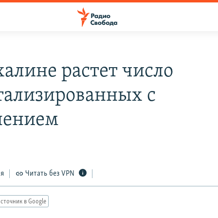
халине растет число
тализированных с
лением
ся
Читать без VPN
сточник в Google