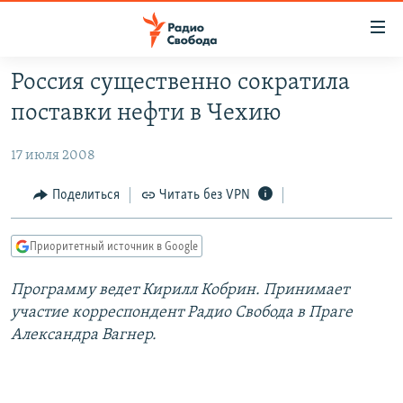
Ссылки
для
упрощенного
Россия существенно сократила
ПРОГРАММЫ
доступа
поставки нефти в Чехию
ПОДКАСТЫ
Вернуться
к
17 июля 2008
АВТОРСКИЕ ПРОЕКТЫ
основному
ЦИТАТЫ СВОБОДЫ
Поделиться
Читать без VPN
содержанию
Вернутся
МНЕНИЯ
к
Приоритетный источник в Google
КУЛЬТУРА
главной
Программу ведет Кирилл Кобрин. Принимает
навигации
IDEL.РЕАЛИИ
участие корреспондент Радио Свобода в Праге
Вернутся
КАВКАЗ.РЕАЛИИ
Александра Вагнер.
к
СЕВЕР.РЕАЛИИ
поиску
СИБИРЬ.РЕАЛИИ