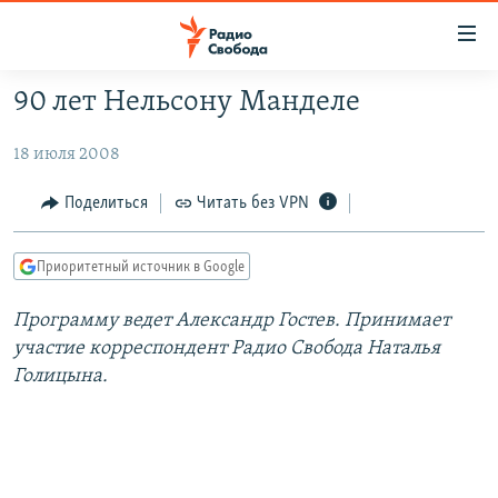
Ссылки
для
упрощенного
90 лет Нельсону Манделе
ПРОГРАММЫ
доступа
18 июля 2008
ПОДКАСТЫ
Вернуться
к
АВТОРСКИЕ ПРОЕКТЫ
Поделиться
Читать без VPN
основному
ЦИТАТЫ СВОБОДЫ
содержанию
Приоритетный источник в Google
Вернутся
МНЕНИЯ
к
КУЛЬТУРА
Программу ведет Александр Гостев. Принимает
главной
участие корреспондент Радио Свобода Наталья
навигации
IDEL.РЕАЛИИ
Голицына.
Вернутся
КАВКАЗ.РЕАЛИИ
к
СЕВЕР.РЕАЛИИ
поиску
СИБИРЬ.РЕАЛИИ