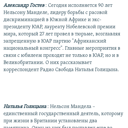
РАСПИСАНИЕ ВЕЩАНИЯ
Александр Гостев
: Сегодня исполняется 90 лет
Нельсону Манделе, лидеру борьбы с расовой
ПОДПИШИТЕСЬ НА РАССЫЛКУ
дискриминацией в Южной Африке и экс-
президенту ЮАР, лауреату Нобелевской премии
СОЦИАЛЬНЫЕ СЕТИ
мира, который 27 лет провел в тюрьме, возглавляя
запрещенную в ЮАР партию "Африканский
национальный конгресс". Главные мероприятия в
связи с юбилеем проходят не только в ЮАР, но и в
Великобритании. О них рассказывает
Все сайты РСЕ/РС
корреспондент Радио Свобода Наталья Голицына.
Наталья Голицына
: Нельсон Мандела –
единственный государственный деятель, которому
при жизни в Британии установлены два