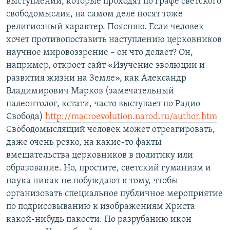
выступлений, которые проходят по графе светского
свободомыслия, на самом деле носят тоже
религиозный характер. Поясняю. Если человек
хочет противопоставить наступлению церковников
научное мировоззрение – он что делает? Он,
например, откроет сайт «Изучение эволюции и
развития жизни на Земле», как Александр
Владимирович Марков (замечательный
палеонтолог, кстати, часто выступает по Радио
Свобода)
http://macroevolution.narod.ru/author.htm
Свободомыслящий человек может отреагировать,
даже очень резко, на какие-то факты
вмешательства церковников в политику или
образование. Но, простите, светский гуманизм и
наука никак не побуждают к тому, чтобы
организовать специальное публичное мероприятие
по подрисовыванию к изображениям Христа
какой-нибудь пакости. По разрубанию икон