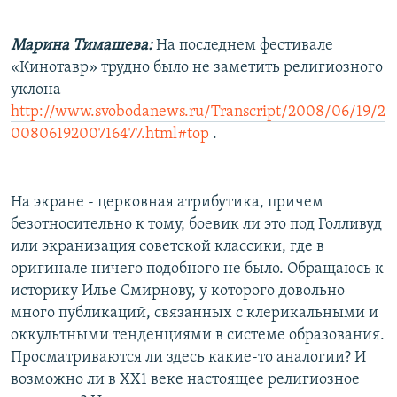
РАСПИСАНИЕ ВЕЩАНИЯ
Марина Тимашева:
На последнем фестивале
ПОДПИШИТЕСЬ НА РАССЫЛКУ
«Кинотавр» трудно было не заметить религиозного
уклона
СОЦИАЛЬНЫЕ СЕТИ
http://www.svobodanews.ru/Transcript/2008/06/19/2
0080619200716477.html#top
.
На экране - церковная атрибутика, причем
Все сайты РСЕ/РС
безотносительно к тому, боевик ли это под Голливуд
или экранизация советской классики, где в
оригинале ничего подобного не было. Обращаюсь к
историку Илье Смирнову, у которого довольно
много публикаций, связанных с клерикальными и
оккультными тенденциями в системе образования.
Просматриваются ли здесь какие-то аналогии? И
возможно ли в ХХ1 веке настоящее религиозное