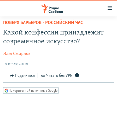
Ссылки
для
упрощенного
ПОВЕРХ БАРЬЕРОВ - РОССИЙСКИЙ ЧАС
ПРОГРАММЫ
доступа
Какой конфессии принадлежит
ПОДКАСТЫ
Вернуться
современное искусство?
к
АВТОРСКИЕ ПРОЕКТЫ
основному
Илья Смирнов
ЦИТАТЫ СВОБОДЫ
содержанию
Вернутся
18 июля 2008
МНЕНИЯ
к
КУЛЬТУРА
Поделиться
Читать без VPN
главной
навигации
IDEL.РЕАЛИИ
Вернутся
Приоритетный источник в Google
КАВКАЗ.РЕАЛИИ
к
СЕВЕР.РЕАЛИИ
поиску
СИБИРЬ.РЕАЛИИ