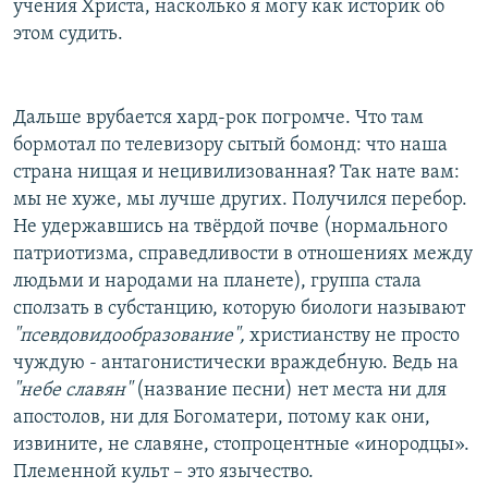
учения Христа, насколько я могу как историк об
этом судить.
Дальше врубается хард-рок погромче. Что там
бормотал по телевизору сытый бомонд: что наша
страна нищая и нецивилизованная? Так нате вам:
мы не хуже, мы лучше других. Получился перебор.
Не удержавшись на твёрдой почве (нормального
патриотизма, справедливости в отношениях между
людьми и народами на планете), группа стала
сползать в субстанцию, которую биологи называют
"
псевдовидообразование
",
христианству не просто
чуждую - антагонистически враждебную. Ведь на
"
небе славян
"
(название песни) нет места ни для
апостолов, ни для Богоматери, потому как они,
извините, не славяне, стопроцентные «инородцы».
Племенной культ – это язычество.