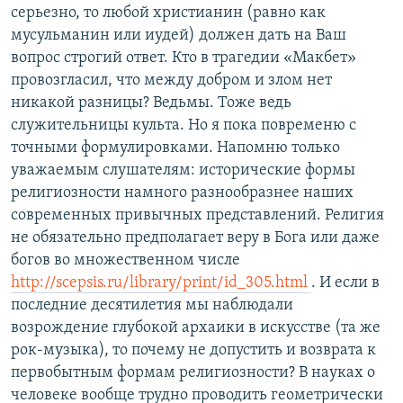
серьезно, то любой христианин (равно как
мусульманин или иудей) должен дать на Ваш
вопрос строгий ответ. Кто в трагедии «Макбет»
провозгласил, что между добром и злом нет
никакой разницы? Ведьмы. Тоже ведь
служительницы культа. Но я пока повременю с
точными формулировками. Напомню только
уважаемым слушателям: исторические формы
религиозности намного разнообразнее наших
современных привычных представлений. Религия
не обязательно предполагает веру в Бога или даже
богов во множественном числе
http://scepsis.ru/library/print/id_305.html
. И если в
последние десятилетия мы наблюдали
возрождение глубокой архаики в искусстве (та же
рок-музыка), то почему не допустить и возврата к
первобытным формам религиозности? В науках о
человеке вообще трудно проводить геометрически