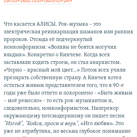
menu=1&action=1&item=269
Что касается АЛИСЫ. Рок-музыка – это
электрическая реинкарнация шаманов или ранних
пророков. Отсюда её подчеркнутый
нонконформизм: «Волхвы не боятся могучих
владык». Конкретно о Кинчеве. Когда всех
заставляли ходить строем, он стал анархистом.
«Черно – красный мой цвет…» Потом всех учили
презирать собственную страну. А Кинчев хотел
остаться живым представителем того, что в 90-е
годы уже было отпето и похоронено - «Быть живым
– моё ремесло» - то есть рок-музыкантом и,
следовательно, нонконформистом. Наперекор
окружающему потсмодернизму он пишет песни
"
Изгой
", "
Бойся, проси и верь
",
«Иго любви». Это
уже не атрибутика, но весьма глубокое понимание