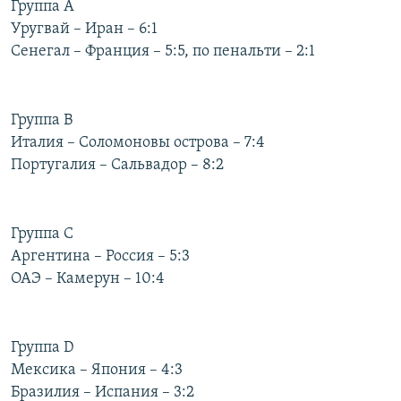
Группа А
РАСПИСАНИЕ ВЕЩАНИЯ
Уругвай – Иран – 6:1
ПОДПИШИТЕСЬ НА РАССЫЛКУ
Сенегал – Франция – 5:5, по пенальти – 2:1
СОЦИАЛЬНЫЕ СЕТИ
Группа В
Италия – Соломоновы острова – 7:4
Португалия – Сальвадор – 8:2
Все сайты РСЕ/РС
Группа С
Аргентина – Россия – 5:3
ОАЭ – Камерун – 10:4
Группа D
Мексика – Япония – 4:3
Бразилия – Испания – 3:2