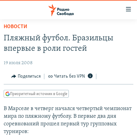
Ссылки
для
упрощенного
НОВОСТИ
ПРОГРАММЫ
доступа
Пляжный футбол. Бразильцы
ПОДКАСТЫ
Вернуться
впервые в роли гостей
к
АВТОРСКИЕ ПРОЕКТЫ
основному
19 июля 2008
ЦИТАТЫ СВОБОДЫ
содержанию
Вернутся
МНЕНИЯ
Поделиться
Читать без VPN
к
КУЛЬТУРА
главной
Приоритетный источник в Google
навигации
IDEL.РЕАЛИИ
Вернутся
В Марселе в четверг начался четвертый чемпионат
КАВКАЗ.РЕАЛИИ
к
мира по пляжному футболу. В первые два дня
СЕВЕР.РЕАЛИИ
поиску
соревнований прошел первый тур групповых
турниров:
СИБИРЬ.РЕАЛИИ