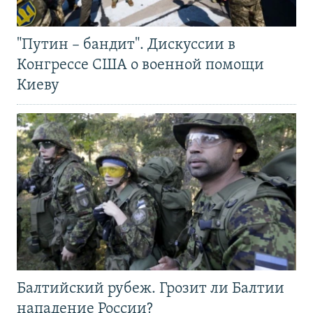
"Путин – бандит". Дискуссии в
Конгрессе США о военной помощи
Киеву
Балтийский рубеж. Грозит ли Балтии
нападение России?