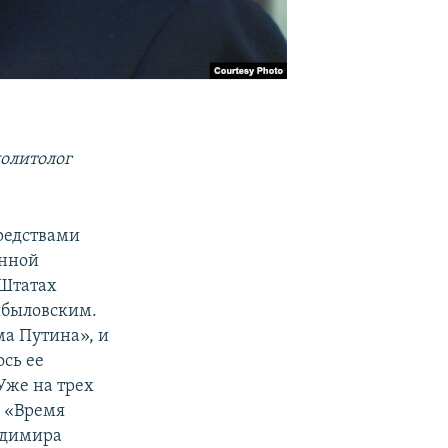
олитолог
средствами
анной
 Штатах
ибыловским.
ма Путина», и
ось ее
Уже на трех
е «Время
адимира