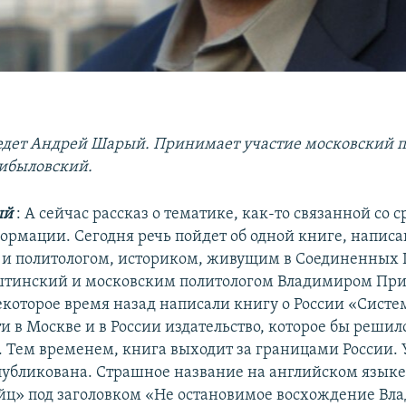
дет Андрей Шарый. Принимает участие московский п
ибыловский.
ый
: А сейчас рассказ о тематике, как-то связанной со 
ормации. Сегодня речь пойдет об одной книге, напис
и политологом, историком, живущим в Соединенных
тинский и московским политологом Владимиром Пр
екоторое время назад написали книгу о России «Систе
и в Москве и в России издательство, которое бы решил
. Тем временем, книга выходит за границами России. 
публикована. Страшное название на английском язык
ц» под заголовком «Не остановимое восхождение Вл