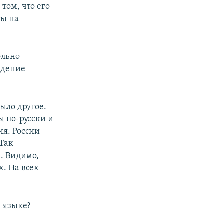
том, что его
ты на
ольно
ждение
ыло другое.
ы по-русски и
ия. России
 Так
. Видимо,
х. На всех
м языке?