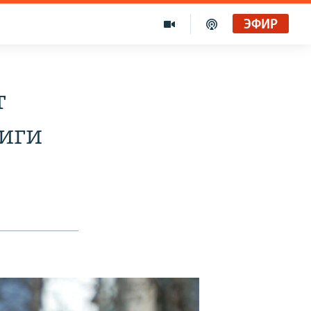
ЭФИР
т
ниги