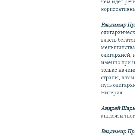
чем идет реч
корпоративны
Владимир Пр
олигархическ
власть богат
меньшинства.
олигархией, н
именно при н
только начин
страны, в том
путь олигархи
Нигерия.
Андрей Шар
англоязычног
Владимир Пр