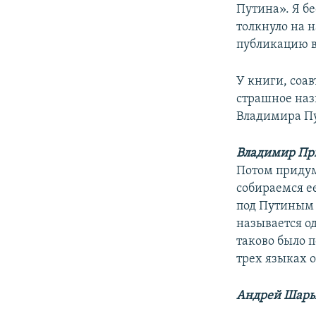
Путина». Я б
толкнуло на 
публикацию в
У книги, соа
страшное наз
Владимира Пу
Владимир Пр
Потом придум
собираемся ее
под Путиным 
называется о
таково было 
трех языках 
Андрей Шар