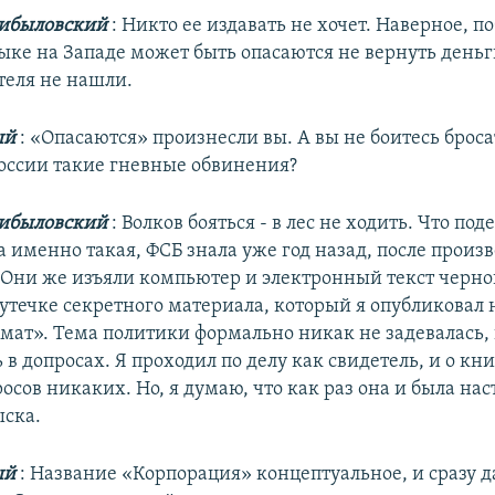
ибыловский
: Никто ее издавать не хочет. Наверное, п
зыке на Западе может быть опасаются не вернуть день
теля не нашли.
ый
: «Опасаются» произнесли вы. А вы не боитесь броса
России такие гневные обвинения?
ибыловский
: Волков бояться - в лес не ходить. Что под
а именно такая, ФСБ знала уже год назад, после произ
 Они же изъяли компьютер и электронный текст черно
утечке секретного материала, который я опубликовал 
ат». Тема политики формально никак не задевалась,
 в допросах. Я проходил по делу как свидетель, и о кни
осов никаких. Но, я думаю, что как раз она и была на
ска.
ый
: Название «Корпорация» концептуальное, и сразу да