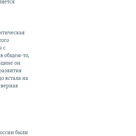
ляется
литическая
того
ы с
 в общем-то,
ьцине он
развития
о встала на
еверная
России были