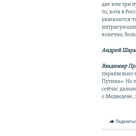
две или три 
то, хотя в Ро
увлекаются ч
интригующим 
конечно, бол
Андрей Шар
Владимир Пр
параллельно 
Путина». Но п
сейчас дальн
о Медведеве, 
Поделить