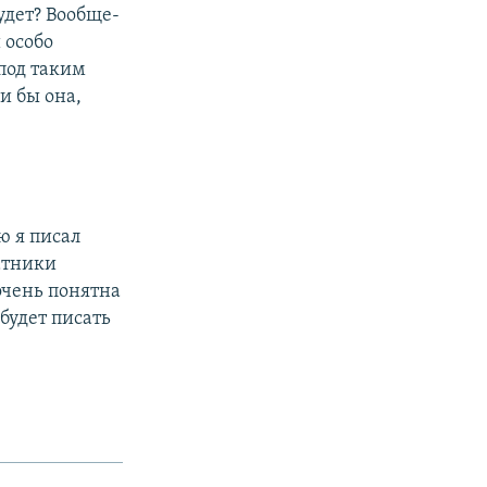
удет? Вообще-
 особо
под таким
и бы она,
ю я писал
атники
 очень понятна
будет писать