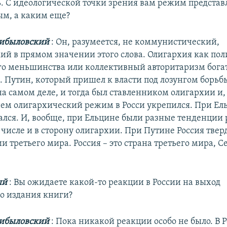
ь. С идеологической точки зрения вам режим представ
м, а каким еще?
ибыловский
: Он, разумеется, не коммунистический,
ий в прямом значении этого слова. Олигархия как по
ого меньшинства или коллективный авторитаризм бога
 Путин, который пришел к власти под лозунгом борьб
а самом деле, и тогда был ставленником олигархии и,
ем олигархический режим в Росси укрепился. При Ел
ался. И, вообще, при Ельцине были разные тенденции 
 числе и в сторону олигархии. При Путине Россия тверд
и третьего мира. Россия – это страна третьего мира, С
ый
: Вы ожидаете какой-то реакции в России на выход
о издания книги?
ибыловский
: Пока никакой реакции особо не было. В 