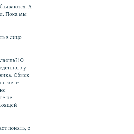
обаиваются. А
ги. Пока мы
ть в лицо
елаешь?! О
веденного у
вика. Обыск
на сайте
 не
ге не
стоящей
ет понять, о