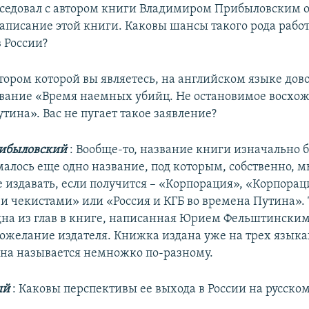
еседовал с автором книги Владимиром Прибыловским о 
написание этой книги. Каковы шансы такого рода рабо
 России?
втором которой вы являетесь, на английском языке дов
вание «Время наемных убийц. Не остановимое восхо
тина». Вас не пугает такое заявление?
ибыловский
: Вообще-то, название книги изначально б
алось еще одно название, под которым, собственно, м
 издавать, если получится – «Корпорация», «Корпорац
и чекистами» или «Россия и КГБ во времена Путина».
дна из глав в книге, написанная Юрием Фельштинским
пожелание издателя. Книжка издана уже на трех языка
она называется немножко по-разному.
ый
: Каковы перспективы ее выхода в России на русско