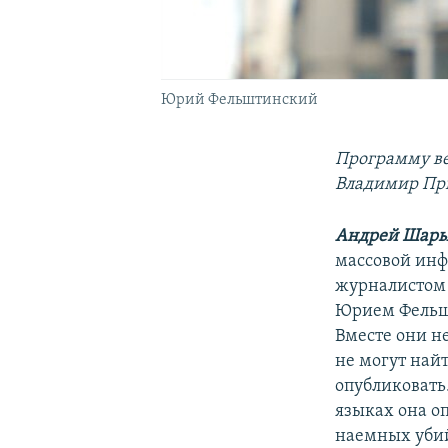
Юрий Фельштинский
Программу ве
Владимир Пр
Андрей Шар
массовой инф
журналистом 
Юрием Фельш
Вместе они н
не могут найт
опубликовать
языках она о
наемных убий