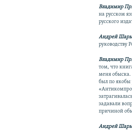
Владимир Пр
на русском я
русского изда
Андрей Шар
руководству 
Владимир Пр
том, что книг
меня обыска.
был по якобы 
«Антикомпром
затрагивалась
задавали вопр
причиной обы
Андрей Шар