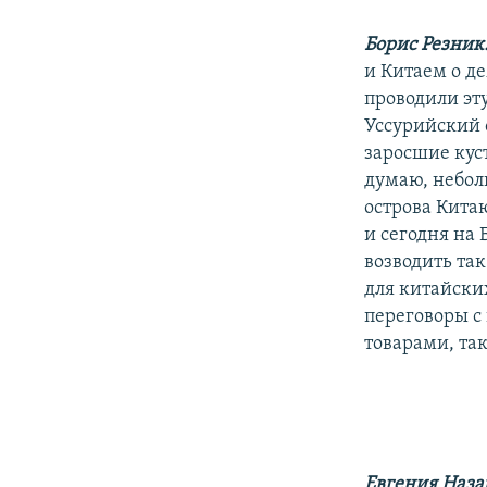
Борис Резник
и Китаем о д
проводили эт
Уссурийский 
заросшие куст
думаю, неболь
острова Китаю
и сегодня на
возводить та
для китайски
переговоры с
товарами, так
Евгения Наза