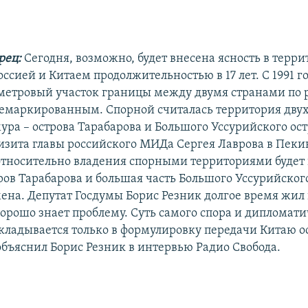
рец:
Сегодня, возможно, будет внесена ясность в терр
ссией и Китаем продолжительностью в 17 лет. С 1991 г
етровый участок границы между двумя странами по 
демаркированным. Спорной считалась территория двух
ра – острова Тарабарова и Большого Уссурийского ост
визита главы российского МИДа Сергея Лаврова в Пек
 относительно владения спорными территориями будет 
ров Тарабарова и большая часть Большого Уссурийског
ена. Депутат Госдумы Борис Резник долгое время жил 
хорошо знает проблему. Суть самого спора и дипломати
укладывается только в формулировку передачи Китаю 
объяснил Борис Резник в интервью Радио Свобода.