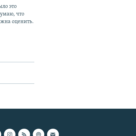
ыло это
умаю, что
лжна оценить.