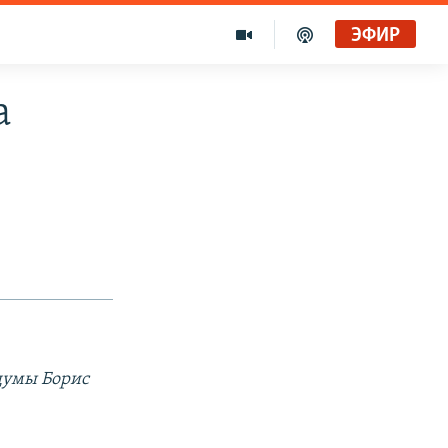
ЭФИР
Голоса и темы XX века на архивных пленках. Время гостей. Владислав Белов, директор Центра германских исследований Института Европы
а
Радио Свобода
"Убить нормальную экономику – это убить страну"
Радио Свобода Live
думы Борис