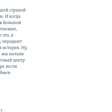
ашей страной
и. И когда
ов Большой
итаемые,
 это, я
т, передают
я история. Ну,
м мы начали
рговый центр
ре вести
обмен
а?