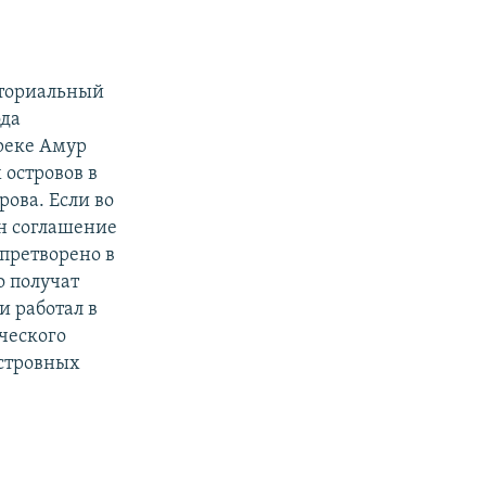
иториальный
ода
реке Амур
 островов в
рова. Если во
ин соглашение
претворено в
о получат
и работал в
ческого
островных