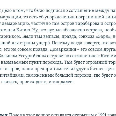
:
Дело в том, что было подписано соглашение между н
емаркации, то есть об упорядочении пограничной лини
у демаркацию, частично там остров Тарабарова и остр
отошли Китаю. Ну, это пустые абсолютно острова, необ
арником. Были там выпасы, правда, совхоза «Заря», но
шой для страны ущерб. Поэтому когда говорят, что во
, это не совсем правда. Демаркация – это совсем друга
 Большом Уссурийском острове по соглашению с Китае
к называемый пункт перехода. Там будет огромный то
х товаров, наши предприниматели будут в бизнес-цент
 китайцами, таможенный большой переход, где будет 
 сказать, происходить, и так далее.
рец:
Почему этот вопрос оставался открытым с 1991 год