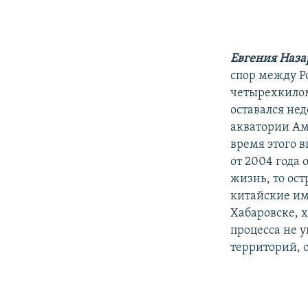
РАСПИСАНИЕ ВЕЩАНИЯ
ПОДПИШИТЕСЬ НА РАССЫЛКУ
Евгения Наза
спор между Ро
четырехкилом
оставался не
акватории Аму
время этого 
от 2004 года
жизнь, то ост
китайские им
Хабаровске, 
процесса не 
территорий, 