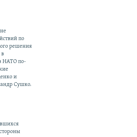
 не
йствий по
ного решения
 в
в НАТО по-
кие
енко и
сандр Сушко.
ившихся
 стороны