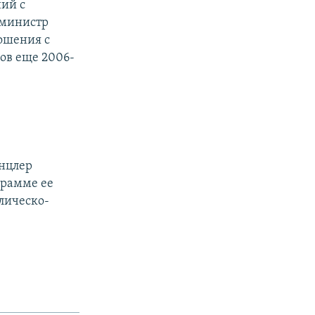
ий с
-министр
ошения с
ов еще 2006-
анцлер
грамме ее
лическо-