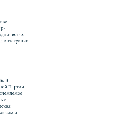
иеве
ер-
удничество,
вы интеграции
ь. В
нной Партии
приемлемое
ь с
лючая
союзом и