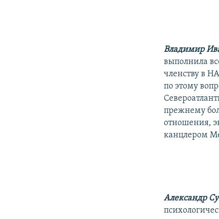
Владимир Ив
выполнила вс
членству в Н
по этому воп
Североатлант
прежнему бо
отношения, э
канцлером Ме
Александр С
психологичес