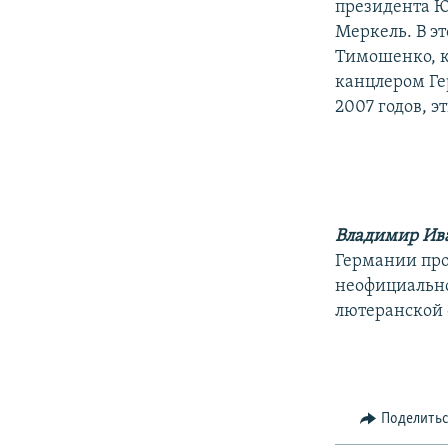
президента Ю
Меркель. В э
Тимошенко, к
канцлером Ге
2007 годов, 
Владимир Ив
Германии про
неофициально
лютеранской
Поделить