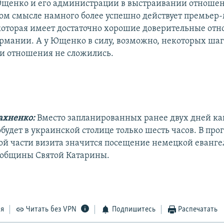
щенко и его администрации в выстраивании отношен
том смысле намного более успешно действует премьер
оторая имеет достаточно хорошие доверительные отн
рмании. А у Ющенко в силу, возможно, некоторых шаг
эти отношения не сложились.
ахненко:
Вместо запланированных ранее двух дней к
будет в украинской столице только шесть часов. В про
й части визита значится посещение немецкой еванге
 общины Святой Катарины.
ся
Читать без VPN
Подпишитесь
Распечатать