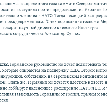
тоявшемся в апреле этого года саммите Североатланти
Германия выступила против предоставления Украине П
осительно членства в НАТО. Тогда немецкий канцлер з
дет преждевременным. "С тех пор позиция госпожи Ме
 - говорит научный директор киевского Института
еского сотрудничества Александр Сушко.
ушко:
Германское руководство не хочет подыгрывать т
 которые опираются на поддержку США. Второй вопрос 
конкуренция, собственно, на европейском континенте 
ой. Опять же, Германии не хочется плестись в хвосте 
енно лоббирует дальнейшее расширение НАТО и ЕС. И 
 большая зависимость Германии от России, причем и эн
ески.