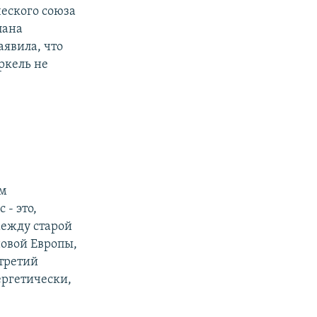
ческого союза
лана
аявила, что
ркель не
ем
- это,
между старой
новой Европы,
третий
ергетически,