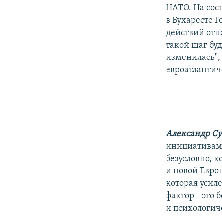
НАТО. На сос
в Бухаресте 
действий отн
такой шаг бу
изменилась",
евроатлантич
Александр С
инициативам,
безусловно, 
и новой Европ
которая усил
фактор - это
и психологич