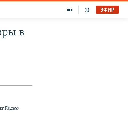
ЭФИР
оры в
т Радио