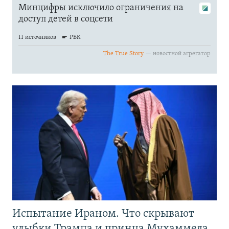
Испытание Ираном. Что скрывают
улыбки Трампа и принца Мухаммеда