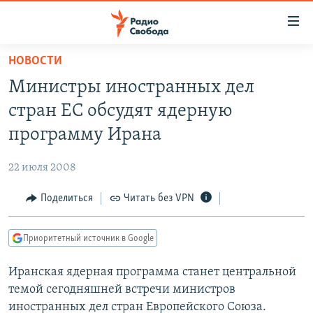
Ссылки
для
упрощенного
НОВОСТИ
ПРОГРАММЫ
доступа
Министры иностранных дел
ПОДКАСТЫ
Вернуться
стран ЕС обсудят ядерную
к
АВТОРСКИЕ ПРОЕКТЫ
программу Ирана
основному
ЦИТАТЫ СВОБОДЫ
содержанию
22 июля 2008
Вернутся
МНЕНИЯ
к
Поделиться
Читать без VPN
КУЛЬТУРА
главной
навигации
IDEL.РЕАЛИИ
Приоритетный источник в Google
Вернутся
КАВКАЗ.РЕАЛИИ
к
Иранская ядерная программа станет центральной
СЕВЕР.РЕАЛИИ
поиску
темой сегодняшней встречи министров
СИБИРЬ.РЕАЛИИ
иностранных дел стран Европейского Союза.