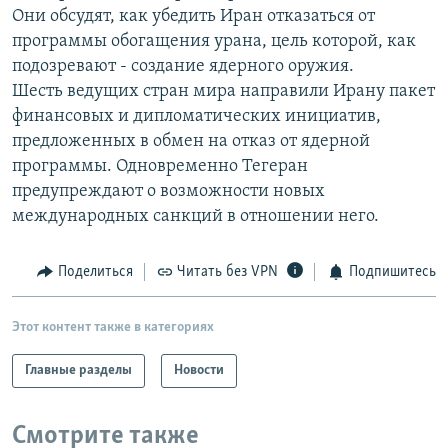
Они обсудят, как убедить Иран отказаться от
РАСПИСАНИЕ ВЕЩАНИЯ
программы обогащения урана, цель которой, как
ПОДПИШИТЕСЬ НА РАССЫЛКУ
подозревают - создание ядерного оружия.
Шесть ведущих стран мира направили Ирану пакет
СОЦИАЛЬНЫЕ СЕТИ
финансовых и дипломатических инициатив,
предложенных в обмен на отказ от ядерной
программы. Одновременно Тегеран
предупреждают о возможности новых
международных санкций в отношении него.
Все сайты РСЕ/РС
Поделиться
Читать без VPN
Подпишитесь
Этот контент также в категориях
Главные разделы
Новости
Смотрите также