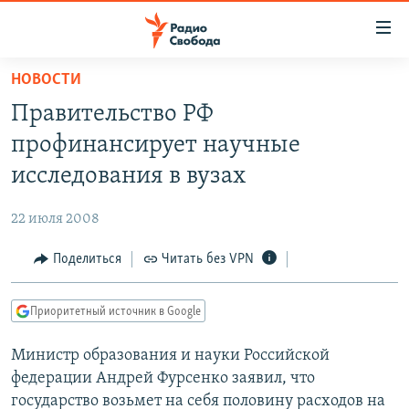
Ссылки
для
упрощенного
НОВОСТИ
ПРОГРАММЫ
доступа
Правительство РФ
ПОДКАСТЫ
Вернуться
профинансирует научные
к
АВТОРСКИЕ ПРОЕКТЫ
исследования в вузах
основному
ЦИТАТЫ СВОБОДЫ
содержанию
22 июля 2008
Вернутся
МНЕНИЯ
к
Поделиться
Читать без VPN
КУЛЬТУРА
главной
навигации
IDEL.РЕАЛИИ
Приоритетный источник в Google
Вернутся
КАВКАЗ.РЕАЛИИ
к
Министр образования и науки Российской
СЕВЕР.РЕАЛИИ
поиску
федерации Андрей Фурсенко заявил, что
СИБИРЬ.РЕАЛИИ
государство возьмет на себя половину расходов на