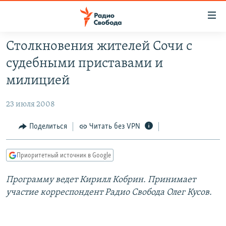
Ссылки
для
упрощенного
Столкновения жителей Сочи с
ПРОГРАММЫ
доступа
судебными приставами и
ПОДКАСТЫ
Вернуться
милицией
к
АВТОРСКИЕ ПРОЕКТЫ
основному
23 июля 2008
ЦИТАТЫ СВОБОДЫ
содержанию
Вернутся
МНЕНИЯ
Поделиться
Читать без VPN
к
КУЛЬТУРА
главной
Приоритетный источник в Google
навигации
IDEL.РЕАЛИИ
Вернутся
Программу ведет Кирилл Кобрин. Принимает
КАВКАЗ.РЕАЛИИ
к
участие корреспондент Радио Свобода Олег Кусов.
СЕВЕР.РЕАЛИИ
поиску
СИБИРЬ.РЕАЛИИ