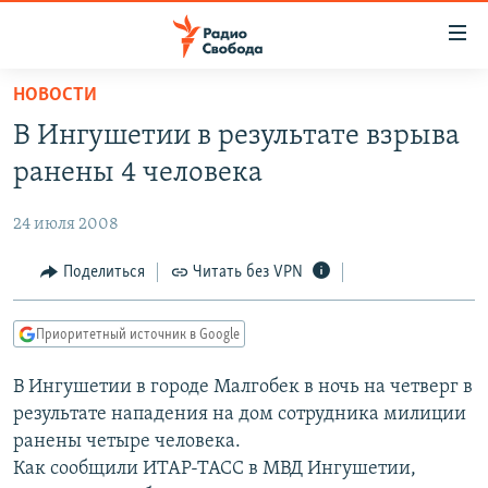
Ссылки
для
упрощенного
НОВОСТИ
ПРОГРАММЫ
доступа
В Ингушетии в результате взрыва
ПОДКАСТЫ
Вернуться
ранены 4 человека
к
АВТОРСКИЕ ПРОЕКТЫ
основному
24 июля 2008
ЦИТАТЫ СВОБОДЫ
содержанию
Вернутся
МНЕНИЯ
Поделиться
Читать без VPN
к
КУЛЬТУРА
главной
Приоритетный источник в Google
навигации
IDEL.РЕАЛИИ
Вернутся
В Ингушетии в городе Малгобек в ночь на четверг в
КАВКАЗ.РЕАЛИИ
к
результате нападения на дом сотрудника милиции
СЕВЕР.РЕАЛИИ
поиску
ранены четыре человека.
Как сообщили ИТАР-ТАСС в МВД Ингушетии,
СИБИРЬ.РЕАЛИИ