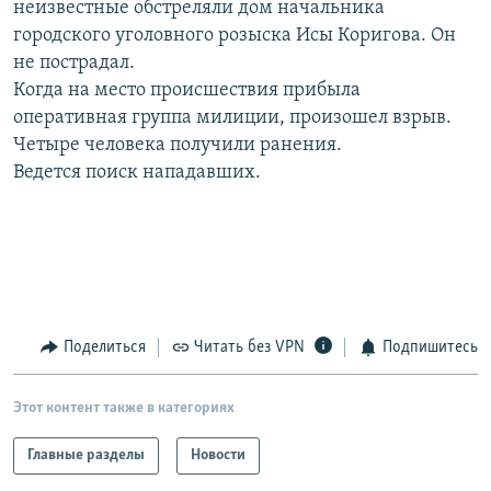
неизвестные обстреляли дом начальника
РАСПИСАНИЕ ВЕЩАНИЯ
городского уголовного розыска Исы Коригова. Он
ПОДПИШИТЕСЬ НА РАССЫЛКУ
не пострадал.
Когда на место происшествия прибыла
оперативная группа милиции, произошел взрыв.
СОЦИАЛЬНЫЕ СЕТИ
Четыре человека получили ранения.
Ведется поиск нападавших.
Все сайты РСЕ/РС
Поделиться
Читать без VPN
Подпишитесь
Этот контент также в категориях
Главные разделы
Новости