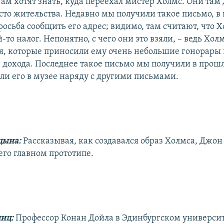
ам хотят знать, куда переехал мистер Холмс. Они там
сто жительства. Недавно мы получили такое письмо, в
осьба сообщить его адрес; видимо, там считают, что Х
-то налог. Непонятно, с чего они это взяли, – ведь Холм
я, которые приносили ему очень небольшие гонорары
 дохода. Последнее такое письмо мы получили в прош
ли его в музее наряду с другими письмами.
цына:
Рассказывая, как создавался образ Холмса, Джо
его главном прототипе.
янц:
Профессор Конан Дойла в Эдинбургском универси