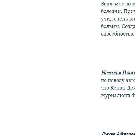
Белл, мог по
болезни. Прич
учил очень в
больны. Созд
способностью 
Наталья Голи
по поводу ав
что Конан Дой
журналиста Ф
Джон Айдин