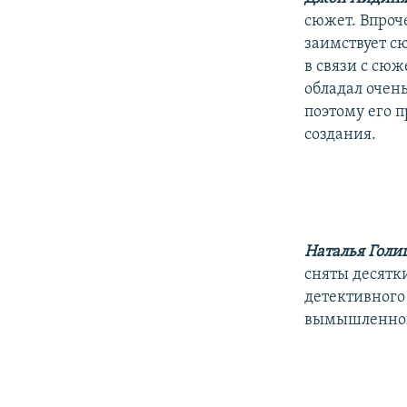
сюжет. Впроче
заимствует с
в связи с сю
обладал очен
поэтому его п
создания.
Наталья Голи
сняты десятк
детективного 
вымышленного