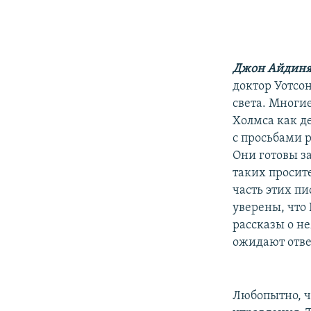
Джон Айдин
доктор Уотсо
света. Многие
Холмса как д
с просьбами 
Они готовы з
таких просит
часть этих п
уверены, что 
рассказы о не
ожидают отве
Любопытно, ч