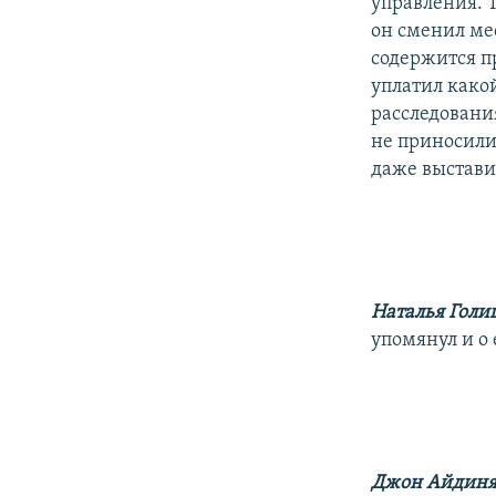
управления. Т
он сменил ме
содержится пр
уплатил какой
расследовани
не приносили
даже выстави
Наталья Голи
упомянул и о 
Джон Айдин