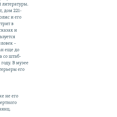
й литературы.
, дом 221-
олмс и его
трит в
сказах и
ьзуется
еловек –
ан еще до
 со штаб-
году. В музее
терьеры его
же не его
мертного
нянц.