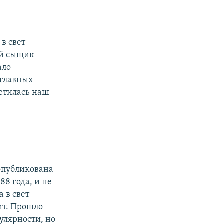
 в свет
ый сыщик
ало
 главных
ретилась наш
опубликована
8 года, и не
 в свет
ит. Прошло
улярности, но