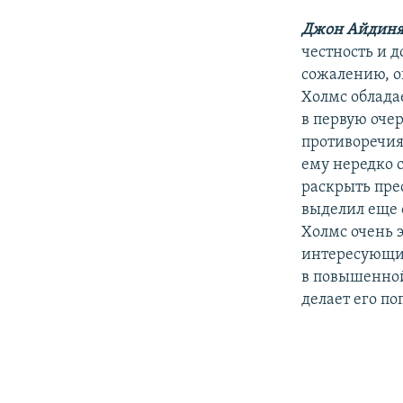
Джон Айдин
честность и 
сожалению, о
Холмс облада
в первую оче
противоречия 
ему нередко 
раскрыть пре
выделил еще 
Холмс очень 
интересующий
в повышенной
делает его п