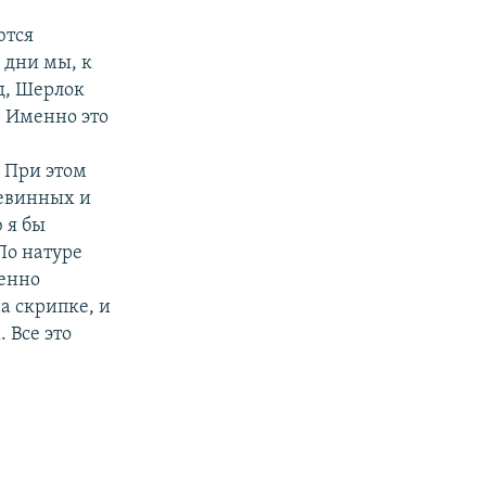
ются
 дни мы, к
д, Шерлок
 Именно это
. При этом
невинных и
 я бы
По натуре
бенно
а скрипке, и
 Все это