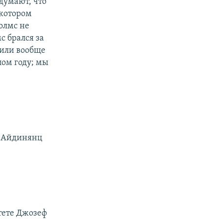
 думают, что
 котором
олмс не
с брался за
 или вообще
лом году; мы
н Айдинянц
тете Джозеф