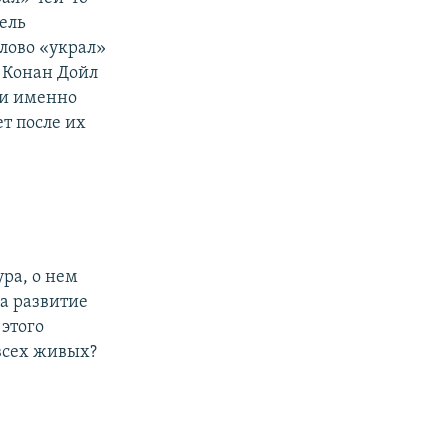
тель
лово «украл»
 Конан Дойл
 и именно
т после их
ра, о нем
а развитие
 этого
всех живых?