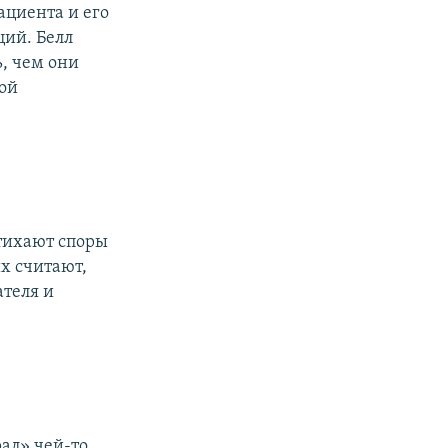
ациента и его
ций. Белл
, чем они
той
утихают споры
х считают,
ателя и
рал» чей-то