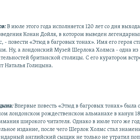
ов:
В июле этого года исполняется 120 лет со дня выхода
зведения Конан Дойля, в котором выведен легендарн
 - повести «Этюд в багровых тонах». Имя его героя ст
м. Ну, а лондонский Музей Шерлока Холмса - одна из
тельностей британской столицы. С его куратором вст
т Наталья Голицына.
цына:
Впервые повесть «Этюд в багровых тонах» была 
ом лондонском рождественском альманахе в канун 188
имания широкого читателя. Однако в июле того же года
ельное издание, после чего Шерлок Холмс стал знамен
егендарный английский сыщик не только не утратил поп