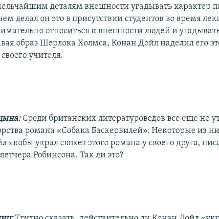
 мельчайшим деталям внешности угадывать характер п
ем делал он это в присутствии студентов во время лек
нимательно относиться к внешности людей и угадывать
авая образ Шерлока Холмса, Конан Дойл наделил его э
своего учителя.
цына:
Среди британских литературоведов все еще не 
торства романа «Собака Баскервилей». Некоторые из ни
л якобы украл сюжет этого романа у своего друга, пис
летчера Робинсона. Так ли это?
янц:
Трудно сказать, действительно ли Конан Дойл «ук