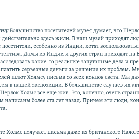
янц:
Большинство посетителей музея думает, что Шерл
н действительно здесь жили. В наш музей приходят люд
 посетители, особенно из Индии, хотят воспользоватьс
етектива. Дамы из Индии и других стран приходят на 
расследовать какие-то реальные запутанные дела и пр
аплатить серьезные деньги за решение их проблем. М
елей шлют Холмсу письма со всех концов света. Мы д
исем в нашей экспозиции. В большинстве случаев их ав
Шерлок Холмс все еще жив. Это, конечно, очень странн
м написаны более ста лет назад. Причем эти люди, ко
та.
то Холмс получает письма даже из британского Налог