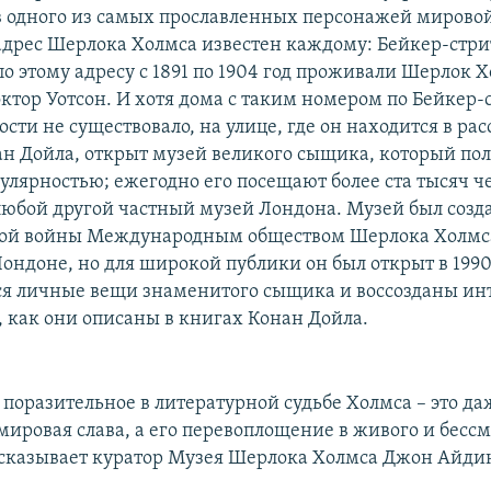
в одного из самых прославленных персонажей мирово
дрес Шерлока Холмса известен каждому: Бейкер-стрит
о этому адресу с 1891 по 1904 год проживали Шерлок Х
ктор Уотсон. И хотя дома с таким номером по Бейкер-с
сти не существовало, на улице, где он находится в рас
ан Дойла, открыт музей великого сыщика, который пол
улярностью; ежегодно его посещают более ста тысяч ч
любой другой частный музей Лондона. Музей был созд
вой войны Международным обществом Шерлока Холмса
ондоне, но для широкой публики он был открыт в 1990 
я личные вещи знаменитого сыщика и воссозданы ин
, как они описаны в книгах Конан Дойла.
поразительное в литературной судьбе Холмса – это да
мировая слава, а его перевоплощение в живого и бесс
ссказывает куратор Музея Шерлока Холмса Джон Айди