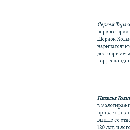
РАСПИСАНИЕ ВЕЩАНИЯ
ПОДПИШИТЕСЬ НА РАССЫЛКУ
Сергей Тарас
первого прои
Шерлок Холмс,
нарицательны
достопримеча
корреспонден
Наталья Голи
в малотиражн
привлекла вн
вышло ее отд
120 лет, и л