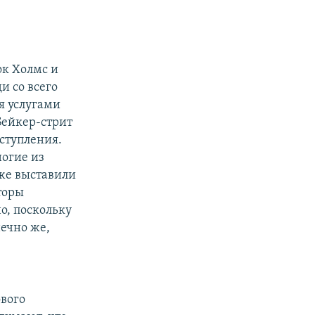
ок Холмс и
и со всего
я услугами
Бейкер-стрит
еступления.
ногие из
аже выставили
торы
о, поскольку
нечно же,
ового