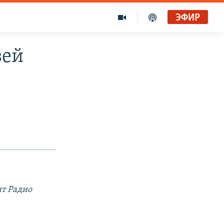
ЭФИР
зей
нт Радио