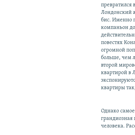
превратился 
Лондонский а
бис. Именно п
компаньон до
действительно
повестях Кон
огромной поп
больше, чем 
второй миро
квартирой в Л
экспонируютс
квартиры так
Однако самое 
грандиозная 
человека. Ра