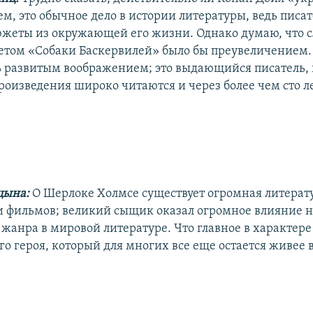
м, это обычное дело в истории литературы, ведь писа
южеты из окружающей его жизни. Однако думаю, что с
жетом «Собаки Баскервилей» было бы преувеличением.
ь развитым воображением; это выдающийся писатель,
роизведения широко читаются и через более чем сто ле
цына:
О Шерлоке Холмсе существует огромная литерату
и фильмов; великий сыщик оказал огромное влияние н
жанра в мировой литературе. Что главное в характере
 героя, который для многих все еще остается живее 