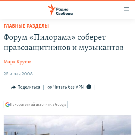
Ссылки
для
упрощенного
ГЛАВНЫЕ РАЗДЕЛЫ
ПРОГРАММЫ
доступа
Форум «Пилорама» соберет
ПОДКАСТЫ
Вернуться
правозащитников и музыкантов
к
АВТОРСКИЕ ПРОЕКТЫ
основному
Марк Крутов
ЦИТАТЫ СВОБОДЫ
содержанию
Вернутся
25 июля 2008
МНЕНИЯ
к
КУЛЬТУРА
Поделиться
Читать без VPN
главной
навигации
IDEL.РЕАЛИИ
Вернутся
Приоритетный источник в Google
КАВКАЗ.РЕАЛИИ
к
СЕВЕР.РЕАЛИИ
поиску
СИБИРЬ.РЕАЛИИ