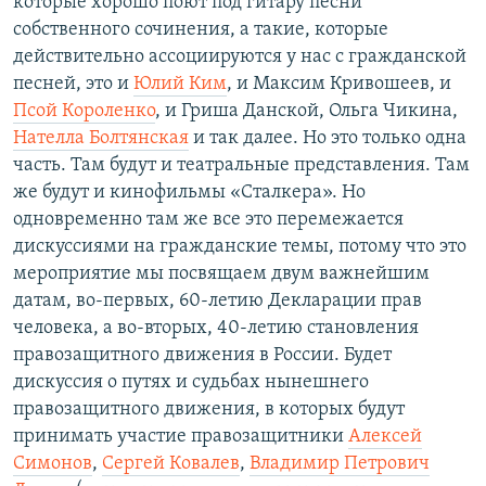
которые хорошо поют под гитару песни
собственного сочинения, а такие, которые
действительно ассоциируются у нас с гражданской
песней, это и
Юлий Ким
, и Максим Кривошеев, и
Псой Короленко
, и Гриша Данской, Ольга Чикина,
Нателла Болтянская
и так далее. Но это только одна
часть. Там будут и театральные представления. Там
же будут и кинофильмы «Сталкера». Но
одновременно там же все это перемежается
дискуссиями на гражданские темы, потому что это
мероприятие мы посвящаем двум важнейшим
датам, во-первых, 60-летию Декларации прав
человека, а во-вторых, 40-летию становления
правозащитного движения в России. Будет
дискуссия о путях и судьбах нынешнего
правозащитного движения, в которых будут
принимать участие правозащитники
Алексей
Симонов
,
Сергей Ковалев
,
Владимир Петрович