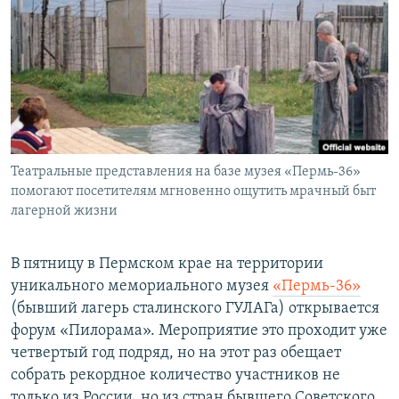
РАСПИСАНИЕ ВЕЩАНИЯ
ПОДПИШИТЕСЬ НА РАССЫЛКУ
СОЦИАЛЬНЫЕ СЕТИ
Театральные представления на базе музея «Пермь-36»
помогают посетителям мгновенно ощутить мрачный быт
лагерной жизни
Все сайты РСЕ/РС
В пятницу в Пермском крае на территории
уникального мемориального музея
«Пермь-36»
(бывший лагерь сталинского ГУЛАГа) открывается
форум «Пилорама». Мероприятие это проходит уже
четвертый год подряд, но на этот раз обещает
собрать рекордное количество участников не
только из России, но из стран бывшего Советского