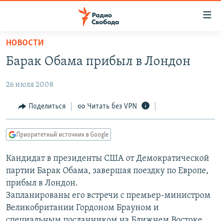
Ссылки
для
упрощенного
НОВОСТИ
ПРОГРАММЫ
доступа
Барак Обама прибыл в Лондон
ПОДКАСТЫ
Вернуться
к
26 июля 2008
АВТОРСКИЕ ПРОЕКТЫ
основному
ЦИТАТЫ СВОБОДЫ
Поделиться
Читать без VPN
содержанию
Вернутся
МНЕНИЯ
к
Приоритетный источник в Google
КУЛЬТУРА
главной
Кандидат в президенты США от Демократической
навигации
IDEL.РЕАЛИИ
партии Барак Обама, завершая поездку по Европе,
Вернутся
КАВКАЗ.РЕАЛИИ
прибыл в Лондон.
к
СЕВЕР.РЕАЛИИ
Запланированы его встречи с премьер-министром
поиску
Великобритании Гордоном Брауном и
СИБИРЬ.РЕАЛИИ
специальным посланником на Ближнем Востоке