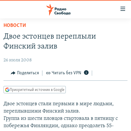
Ссылки
для
упрощенного
НОВОСТИ
ПРОГРАММЫ
доступа
Двое эстонцев переплыли
ПОДКАСТЫ
Вернуться
Финский залив
к
АВТОРСКИЕ ПРОЕКТЫ
основному
26 июля 2008
ЦИТАТЫ СВОБОДЫ
содержанию
Вернутся
МНЕНИЯ
Поделиться
Читать без VPN
к
КУЛЬТУРА
главной
Приоритетный источник в Google
навигации
IDEL.РЕАЛИИ
Вернутся
Двое эстонцев стали первыми в мире людьми,
КАВКАЗ.РЕАЛИИ
к
переплывшими Финский залив.
СЕВЕР.РЕАЛИИ
поиску
Группа из шести пловцов стартовала в пятницу с
побережья Финляндии, однако преодолеть 55-
СИБИРЬ.РЕАЛИИ