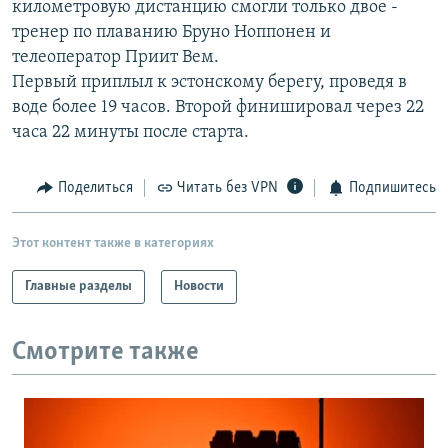
километровую дистанцию смогли только двое -
РАСПИСАНИЕ ВЕЩАНИЯ
тренер по плаванию Бруно Ноппонен и
ПОДПИШИТЕСЬ НА РАССЫЛКУ
телеоператор Приит Вем.
Первый приплыл к эстонскому берегу, проведя в
воде более 19 часов. Второй финишировал через 22
СОЦИАЛЬНЫЕ СЕТИ
часа 22 минуты после старта.
Поделиться
Читать без VPN
Подпишитесь
Все сайты РСЕ/РС
Этот контент также в категориях
Главные разделы
Новости
Смотрите также