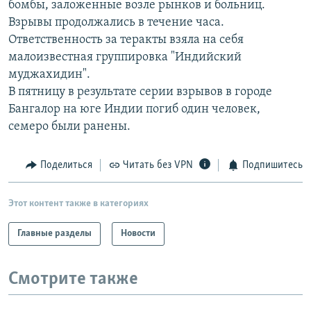
бомбы, заложенные возле рынков и больниц.
РАСПИСАНИЕ ВЕЩАНИЯ
Взрывы продолжались в течение часа.
ПОДПИШИТЕСЬ НА РАССЫЛКУ
Ответственность за теракты взяла на себя
малоизвестная группировка "Индийский
муджахидин".
СОЦИАЛЬНЫЕ СЕТИ
В пятницу в результате серии взрывов в городе
Бангалор на юге Индии погиб один человек,
семеро были ранены.
Поделиться
Читать без VPN
Подпишитесь
Все сайты РСЕ/РС
Этот контент также в категориях
Главные разделы
Новости
Смотрите также