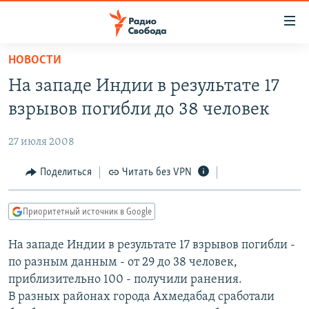
Ссылки
для
упрощенного
НОВОСТИ
ПРОГРАММЫ
доступа
На западе Индии в результате 17
ПОДКАСТЫ
Вернуться
взрывов погибли до 38 человек
к
АВТОРСКИЕ ПРОЕКТЫ
основному
27 июля 2008
ЦИТАТЫ СВОБОДЫ
содержанию
Вернутся
МНЕНИЯ
Поделиться
Читать без VPN
к
КУЛЬТУРА
главной
Приоритетный источник в Google
навигации
IDEL.РЕАЛИИ
Вернутся
На западе Индии в результате 17 взрывов погибли -
КАВКАЗ.РЕАЛИИ
к
по разным данным - от 29 до 38 человек,
СЕВЕР.РЕАЛИИ
поиску
приблизительно 100 - получили ранения.
В разных районах города Ахмедабад сработали
СИБИРЬ.РЕАЛИИ