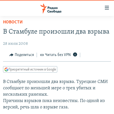
Ссылки
для
упрощенного
НОВОСТИ
ПРОГРАММЫ
доступа
В Стамбуле произошли два взрыва
ПОДКАСТЫ
Вернуться
к
28 июля 2008
АВТОРСКИЕ ПРОЕКТЫ
основному
ЦИТАТЫ СВОБОДЫ
Поделиться
Читать без VPN
содержанию
Вернутся
МНЕНИЯ
к
Приоритетный источник в Google
КУЛЬТУРА
главной
В Стамбуле произошли два взрыва. Турецкие СМИ
навигации
IDEL.РЕАЛИИ
сообщают по меньшей мере о трех убитых и
Вернутся
КАВКАЗ.РЕАЛИИ
нескольких раненых.
к
СЕВЕР.РЕАЛИИ
Причины взрывов пока неизвестны. По одной из
поиску
версий, речь шла о взрыве газа.
СИБИРЬ.РЕАЛИИ