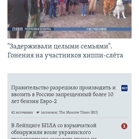
"Задерживали целыми семьями".
Гонения на участников хиппи-слёта