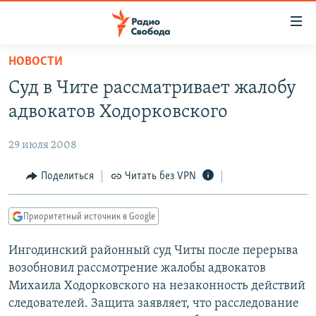
Ссылки
для
упрощенного
НОВОСТИ
ПРОГРАММЫ
доступа
Суд в Чите рассматривает жалобу
ПОДКАСТЫ
Вернуться
адвокатов Ходорковского
к
АВТОРСКИЕ ПРОЕКТЫ
основному
29 июля 2008
ЦИТАТЫ СВОБОДЫ
содержанию
Вернутся
МНЕНИЯ
Поделиться
Читать без VPN
к
КУЛЬТУРА
главной
Приоритетный источник в Google
навигации
IDEL.РЕАЛИИ
Вернутся
Ингодинский районный суд Читы после перерыва
КАВКАЗ.РЕАЛИИ
к
возобновил рассмотрение жалобы адвокатов
СЕВЕР.РЕАЛИИ
поиску
Михаила Ходорковского на незаконность действий
следователей. Защита заявляет, что расследование
СИБИРЬ.РЕАЛИИ