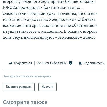
второго уголовного дела против бывшего главы
РАСПИСАНИЕ ВЕЩАНИЯ
ЮКОСа проводилось фактически тайно, -
ПОДПИШИТЕСЬ НА РАССЫЛКУ
следователи собирали доказательства, не ставя в
известность адвокатов. Ходорковский отбывает
восьмилетний срок заключения по обвинению в
СОЦИАЛЬНЫЕ СЕТИ
неуплате налогов и хищениях. В рамках второго
дела ему инкриминируют «отмывание» денег.
Все сайты РСЕ/РС
Поделиться
Читать без VPN
Подпишитесь
Этот контент также в категориях
Главные разделы
Новости
Смотрите также